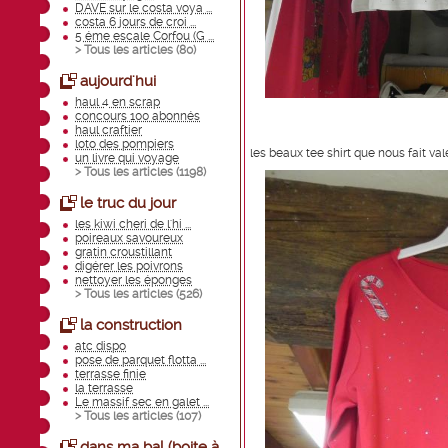
DAVE sur le costa voya ...
costa 6 jours de croi ...
5 éme escale Corfou (G ...
> Tous les articles (
80
)
aujourd'hui
haul 4 en scrap
concours 100 abonnés
haul craftier
loto des pompiers
les beaux tee shirt que nous fait val
un livre qui voyage
> Tous les articles (
1198
)
le truc du jour
les kiwi cheri de l'hi ...
poireaux savoureux
gratin croustillant
digérer les poivrons
nettoyer les éponges
> Tous les articles (
526
)
la construction
atc dispo
pose de parquet flotta ...
terrasse finie
la terrasse
Le massif sec en galet ...
> Tous les articles (
107
)
dans ma bal (boite à