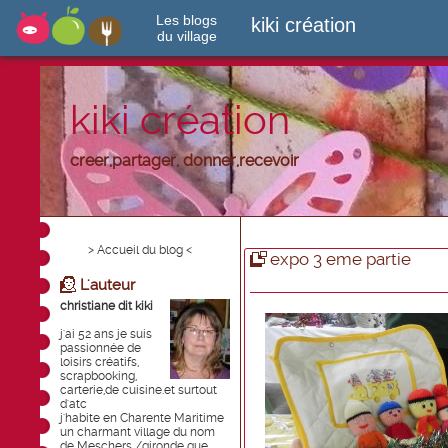
Les blogs
kiki création
du village
kiki création
creer,partager, donner,recevoir
> Accueil du blog <
expo 3 eme partie
L'auteur
christiane dit kiki
j'ai 52 ans je suis
passionnée de
loisirs créatifs,
scrapbooking,
carterie,de cuisine.et surtout
d'atc
j'habite en Charente Maritime
un charmant village du nom
de Meschers /gironde que ...