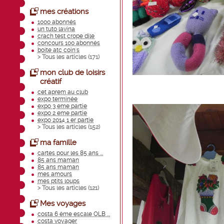
mes créations
1000 abonnés
un tuto lavina
crach test crope dile
concours 100 abonnés
boite atc coin's
> Tous les articles (
171
)
mon club de loisirs
créatif
cet aprem au club
expo terminée
expo 3 eme partie
expo 2 eme partie
expo 2014 1 er partie
> Tous les articles (
152
)
ma famille
cartes pour les 85 ans ...
85 ans maman
85 ans maman
mes amours
mes ptits loups
> Tous les articles (
121
)
Mes voyages
costa 6 éme escale OLB ...
costa voyager