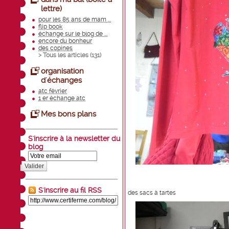
lettre)
pour les 85 ans de mam ...
flip book
échange sur le blog de ...
encore du bonheur
des copines
> Tous les articles (
131
)
organisation
d'échanges
atc février
1 er échange atc
Mes bons plans
S'inscrire à la newsletter du
blog
Valider
S'inscrire au fil RSS
des sacs à tartes