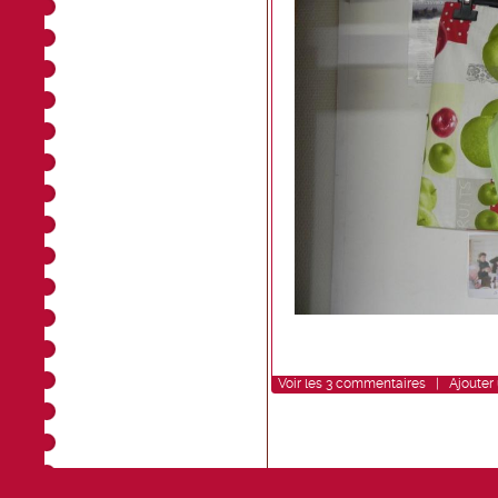
Voir
les
3
commentaires
|
Ajouter