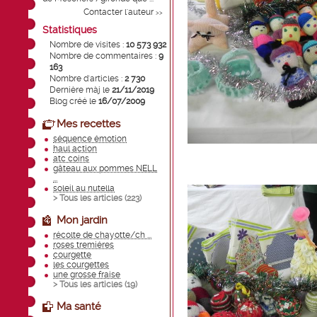
Contacter l'auteur
>>
Statistiques
Nombre de visites :
10 573 932
Nombre de commentaires :
9
163
Nombre d'articles :
2 730
Dernière màj le
21/11/2019
Blog créé le
16/07/2009
Mes recettes
séquence émotion
haul action
atc coins
gâteau aux pommes NELL
...
soleil au nutella
> Tous les articles (
223
)
Mon jardin
récolte de chayotte/ch ...
roses tremiéres
courgette
les courgettes
une grosse fraise
> Tous les articles (
19
)
Ma santé