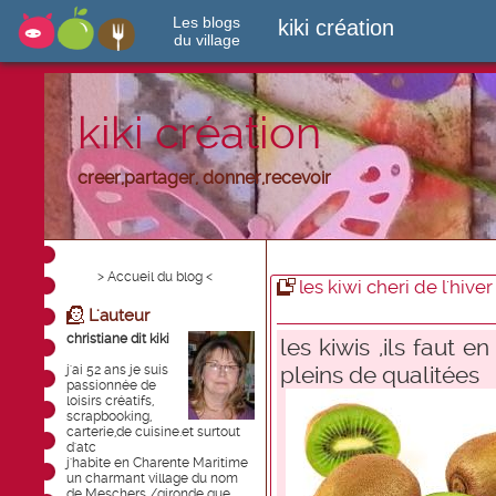
Les blogs
kiki création
du village
kiki création
creer,partager, donner,recevoir
> Accueil du blog <
les kiwi cheri de l'hiver
L'auteur
christiane dit kiki
les kiwis ,ils faut e
pleins de qualitées
j'ai 52 ans je suis
passionnée de
loisirs créatifs,
scrapbooking,
carterie,de cuisine.et surtout
d'atc
j'habite en Charente Maritime
un charmant village du nom
de Meschers /gironde que ...