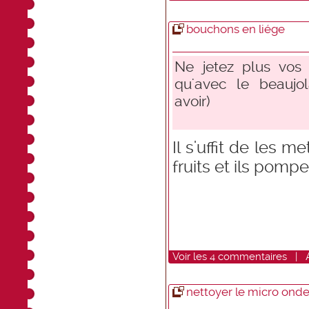
bouchons en liége
Ne jetez plus vos 
qu'avec le beaujo
avoir)
Il s'uffit de les m
fruits et ils pomp
Voir
les
4
commentaires
|
nettoyer le micro ond