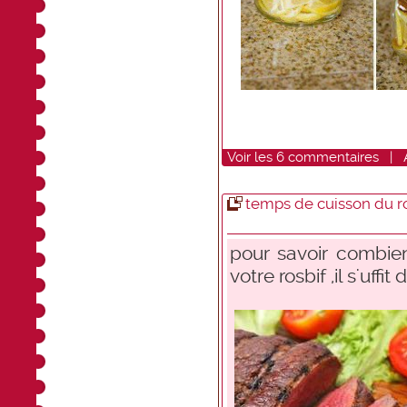
Voir
les
6
commentaires
|
temps de cuisson du r
pour savoir combien
votre rosbif ,il s'uffit 