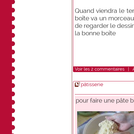
Quand viendra le te
boîte va un morceau d
de regarder le dessi
la bonne boîte
Voir
les
2
commentaires
|
pâtisserie
pour faire une pâte bri