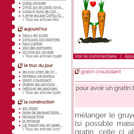
costa voyager
DAVE sur le costa voya ...
costa 6 jours de croi ...
5 éme escale Corfou (G ...
> Tous les articles (
80
)
aujourd'hui
haul 4 en scrap
concours 100 abonnés
haul craftier
loto des pompiers
un livre qui voyage
Voir
le commentaire
|
Ajou
> Tous les articles (
1198
)
le truc du jour
gratin croustillant
les kiwi cheri de l'hi ...
poireaux savoureux
gratin croustillant
digérer les poivrons
pour avoir un gratin tr
nettoyer les éponges
> Tous les articles (
526
)
la construction
atc dispo
pose de parquet flotta ...
mélanger le gruy
terrasse finie
la terrasse
(si possible mais
Le massif sec en galet ...
> Tous les articles (
107
)
gratin ,celle ci 