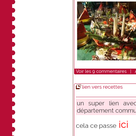
Voir
les
9
commentaires
|
lien vers recettes
un super lien ave
département commu
ici
cela ce passe