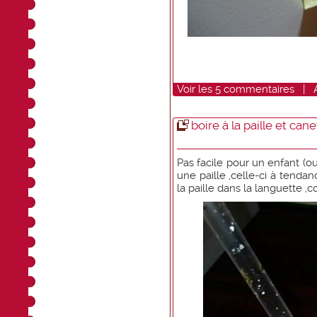
Voir
les
5
commentaires
|
boire à la paille et cane
Pas facile pour un enfant (o
une paille ,celle-ci à tenda
la paille dans la languette 