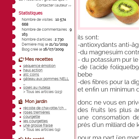
Contacter l'auteur
>>
Statistiques
Nombre de visites :
10 574
668
Nombre de commentaires :
9
163
ils sont:
Nombre d'articles :
2 730
-antioxydants anti-
Dernière màj le
21/11/2019
Blog créé le
16/07/2009
-du magnesuim contr
- du potassium pur 
Mes recettes
-de l'acide folique(b
séquence émotion
haul action
bebe
atc coins
gâteau aux pommes NELL
-des fibres pour la d
...
soleil au nutella
et enfin un minimun d
> Tous les articles (
223
)
Mon jardin
donc ne vous en prive
récolte de chayotte/ch ...
des fruits les plus 
roses tremiéres
une consomation de
courgette
les courgettes
prés d'un milliard de 
une grosse fraise
> Tous les articles (
19
)
pour ma part j'en man