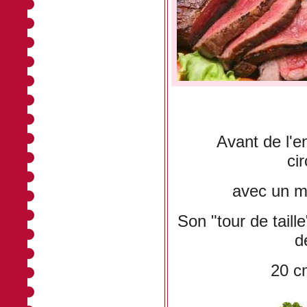
Avant de l'e
ci
avec un mè
Son "tour de tail
d
20 c