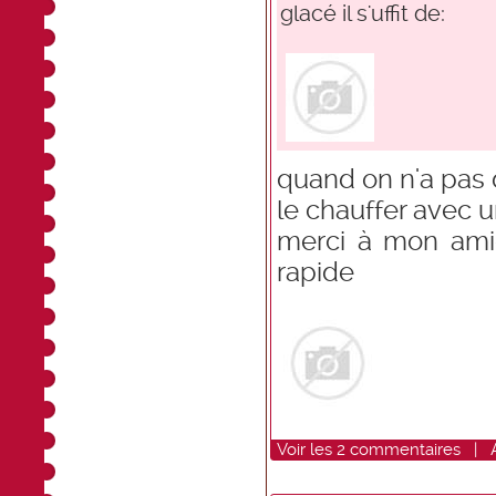
glacé il s'uffit de:
quand on n'a pas d
le chauffer avec
merci à mon ami
rapide
Voir
les
2
commentaires
|