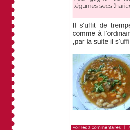
légumes secs (harico
Il s'uffit de trem
comme à l'ordinair
,par la suite il s'uf
Voir
les
2
commentaires
|