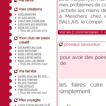
Ma santé
mes problémes de co
mes créations
j'achete les miens d
1000 abonnés
à Meschers chez e
un tuto lavina
BALLAIS le compin
crach test crope dile
concours 100 abonnés
boite atc coin's
> Tous les articles (
171
)
Voir
les
2
commentaires
|
mon club de loisirs
créatif
poireaux savoureux
cet aprem au club
expo terminée
expo 3 eme partie
pour avoir des poire
expo 2 eme partie
expo 2014 1 er partie
de:
> Tous les articles (
152
)
ma famille
cartes pour les 85 ans ...
85 ans maman
85 ans maman
les faires cuir
mes amours
mes ptits loups
simplement
> Tous les articles (
121
)
Mes voyages
costa 6 éme escale OLB ...