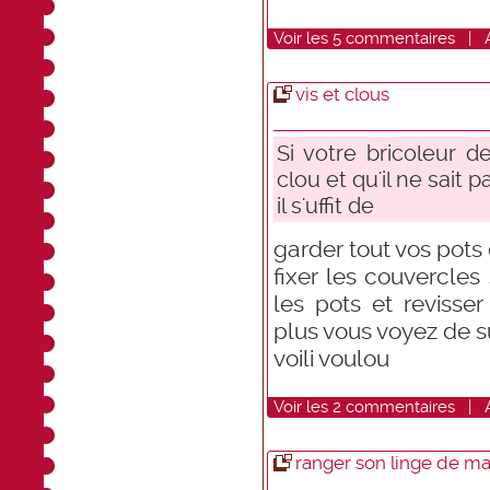
Voir
les
5
commentaires
|
vis et clous
Si votre bricoleur 
clou et qu'il ne sait
il s'uffit de
garder tout vos pots 
fixer les couvercles
les pots et revisser
plus vous voyez de s
voili voulou
Voir
les
2
commentaires
|
ranger son linge de m