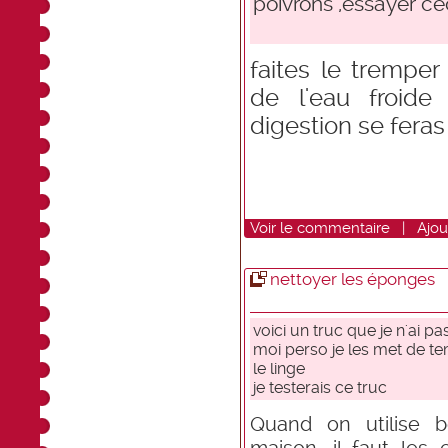
poivrons ,essayer ce
faites le trempe
de l'eau froide 
digestion se fera
Voir
le commentaire
|
Ajou
nettoyer les éponges
voici un truc que je n'ai 
moi perso je les met de t
le linge
je testerais ce truc
Quand on utilise 