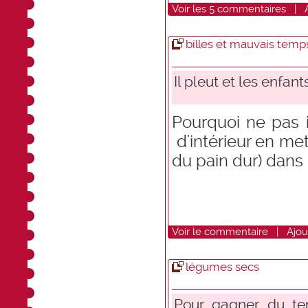
Voir
les
5
commentaires
|
billes et mauvais temp
Il pleut et les enfant
Pourquoi ne pas i
d'intérieur en me
du pain dur) dans
Voir
le commentaire
|
Ajou
légumes secs
Pour gagner du t