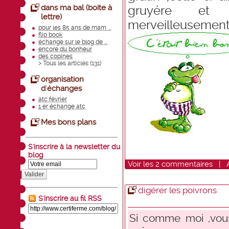
dans ma bal (boite à
gruyére et 
lettre)
merveilleusement 
pour les 85 ans de mam ...
flip book
échange sur le blog de ...
encore du bonheur
des copines
> Tous les articles (
131
)
organisation
d'échanges
atc février
1 er échange atc
Mes bons plans
S'inscrire à la newsletter du
blog
Voir
les
2
commentaires
|
Valider
digérer les poivrons
S'inscrire au fil RSS
Si comme moi ,vous