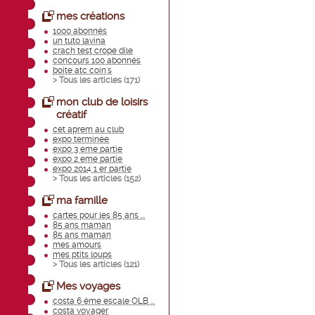
mes créations
1000 abonnés
un tuto lavina
crach test crope dile
concours 100 abonnés
boite atc coin's
> Tous les articles (
171
)
mon club de loisirs
créatif
cet aprem au club
expo terminée
expo 3 eme partie
expo 2 eme partie
expo 2014 1 er partie
> Tous les articles (
152
)
ma famille
cartes pour les 85 ans ...
85 ans maman
85 ans maman
mes amours
mes ptits loups
> Tous les articles (
121
)
Mes voyages
costa 6 éme escale OLB ...
costa voyager