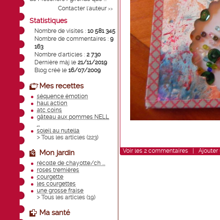
Contacter l'auteur
>>
Statistiques
Nombre de visites :
10 581 345
Nombre de commentaires :
9
163
Nombre d'articles :
2 730
Dernière màj le
21/11/2019
Blog créé le
16/07/2009
Mes recettes
séquence émotion
haul action
atc coins
gâteau aux pommes NELL
...
soleil au nutella
> Tous les articles (
223
)
Voir
les
2
commentaires
|
Ajouter
Mon jardin
récolte de chayotte/ch ...
roses tremiéres
courgette
les courgettes
une grosse fraise
> Tous les articles (
19
)
Ma santé