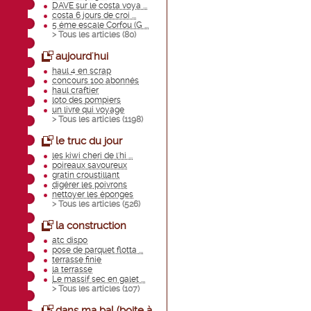
DAVE sur le costa voya ...
costa 6 jours de croi ...
5 éme escale Corfou (G ...
> Tous les articles (
80
)
aujourd'hui
haul 4 en scrap
concours 100 abonnés
haul craftier
loto des pompiers
un livre qui voyage
> Tous les articles (
1198
)
le truc du jour
les kiwi cheri de l'hi ...
poireaux savoureux
gratin croustillant
digérer les poivrons
nettoyer les éponges
> Tous les articles (
526
)
la construction
atc dispo
pose de parquet flotta ...
terrasse finie
la terrasse
Le massif sec en galet ...
> Tous les articles (
107
)
dans ma bal (boite à