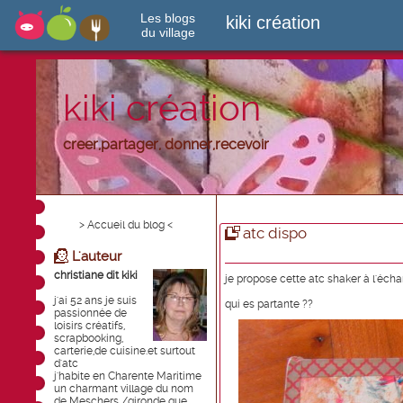
Les blogs
kiki création
du village
kiki création
creer,partager, donner,recevoir
> Accueil du blog <
atc dispo
L'auteur
christiane dit kiki
je propose cette atc shaker à l'éch
j'ai 52 ans je suis
qui es partante ??
passionnée de
loisirs créatifs,
scrapbooking,
carterie,de cuisine.et surtout
d'atc
j'habite en Charente Maritime
un charmant village du nom
de Meschers /gironde que ...