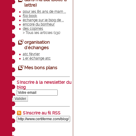
lettre)
pour les 85 ans de mam ...
flip book
échange sur le blog de ...
encore du bonheur
des copines
> Tous les articles (
131
)
organisation
d'échanges
atc février
1 er échange atc
Mes bons plans
S'inscrire à la newsletter du
blog
Valider
S'inscrire au fil RSS