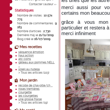
les unes que les autre
Contacter l'auteur
>>
merci aussi pour vo
Statistiques
certains mon beauco
Nombre de visites :
10 574
775
grâce à vous mon 
Nombre de commentaires :
9
particulier et rester
163
Nombre d'articles :
2 730
merci infiniment
Dernière màj le
21/11/2019
Blog créé le
16/07/2009
Mes recettes
séquence émotion
haul action
atc coins
gâteau aux pommes NELL
...
soleil au nutella
> Tous les articles (
223
)
Mon jardin
récolte de chayotte/ch ...
roses tremiéres
courgette
les courgettes
une grosse fraise
> Tous les articles (
19
)