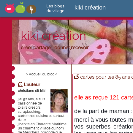
Les blogs
kiki création
du village
kiki création
creer,partager, donner,recevoir
> Accueil du blog <
cartes pour les 85 an
L'auteur
christiane dit kiki
elle as reçue 121 cart
j'ai 52 ans je suis
passionnée de
loisirs créatifs,
de la part de maman :
scrapbooking,
carterie,de cuisine.et surtout
merci à vous toutes 
d'atc
j'habite en Charente Maritime
vos superbes création
un charmant village du nom
de Meschers /gironde que ...