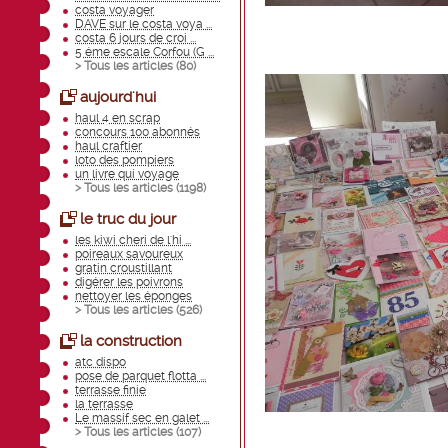
costa voyager
DAVE sur le costa voya ...
costa 6 jours de croi ...
5 éme escale Corfou (G ...
> Tous les articles (
80
)
aujourd'hui
haul 4 en scrap
concours 100 abonnés
haul craftier
loto des pompiers
un livre qui voyage
> Tous les articles (
1198
)
le truc du jour
les kiwi cheri de l'hi ...
poireaux savoureux
gratin croustillant
digérer les poivrons
nettoyer les éponges
> Tous les articles (
526
)
la construction
atc dispo
pose de parquet flotta ...
terrasse finie
la terrasse
Le massif sec en galet ...
> Tous les articles (
107
)