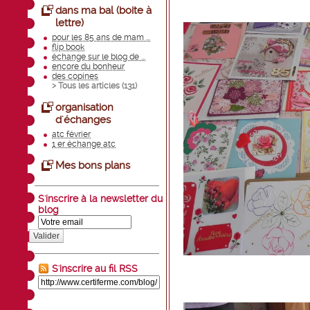
dans ma bal (boite à
lettre)
pour les 85 ans de mam ...
flip book
échange sur le blog de ...
encore du bonheur
des copines
> Tous les articles (
131
)
organisation
d'échanges
atc février
1 er échange atc
Mes bons plans
S'inscrire à la newsletter du
blog
Valider
S'inscrire au fil RSS