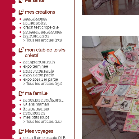
Ma santé
mes créations
1000 abonnés
un tuto lavina
crach test crope dile
concours 100 abonnés
boite atc coin's
> Tous les articles (
171
)
mon club de loisirs
créatif
cet aprem au club
expo terminée
expo 3 eme partie
expo 2 eme partie
expo 2014 1 er partie
> Tous les articles (
152
)
ma famille
cartes pour les 85 ans ...
85 ans maman
85 ans maman
mes amours
mes ptits loups
> Tous les articles (
121
)
Mes voyages
costa 6 éme escale OLB ...