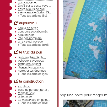
costa voyager
DAVE sur le costa voya ...
costa 6 jours de croi ...
5 éme escale Corfou (G ...
> Tous les articles (
80
)
aujourd'hui
haul 4 en scrap
concours 100 abonnés
haul craftier
loto des pompiers
un livre qui voyage
> Tous les articles (
1198
)
le truc du jour
les kiwi cheri de l'hi ...
poireaux savoureux
gratin croustillant
digérer les poivrons
nettoyer les éponges
> Tous les articles (
526
)
la construction
atc dispo
pose de parquet flotta ...
terrasse finie
hop une boite pour ranger me
la terrasse
Le massif sec en galet ...
> Tous les articles (
107
)