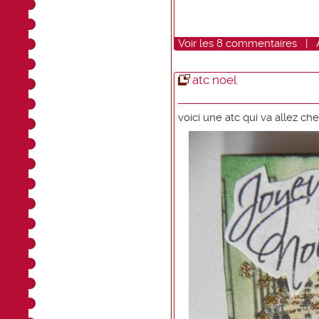
Voir
les
8
commentaires
|
atc noel
voici une atc qui va allez c