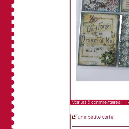
Voir
les
6
commentaires
|
une petite carte