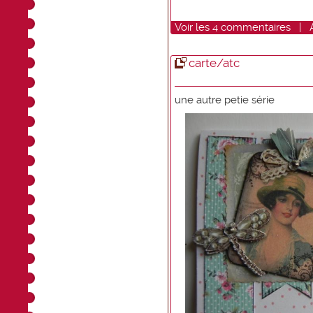
Voir
les
4
commentaires
|
carte/atc
une autre petie série