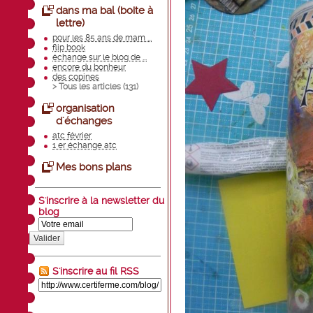
dans ma bal (boite à
lettre)
pour les 85 ans de mam ...
flip book
échange sur le blog de ...
encore du bonheur
des copines
> Tous les articles (
131
)
organisation
d'échanges
atc février
1 er échange atc
Mes bons plans
S'inscrire à la newsletter du
blog
Valider
S'inscrire au fil RSS