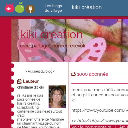
Les blogs
kiki création
du village
kiki création
creer,partager, donner,recevoir
> Accueil du blog <
1000 abonnés
L'auteur
christiane dit kiki
merci pour mes 1000 abonn
et un p'tit concours pour vo
j'ai 52 ans je suis
passionnée de
ici:
loisirs créatifs,
scrapbooking,
https://www.youtube.com/
carterie,de cuisine.et surtout
d'atc
j'habite en Charente Maritime
>>
http://https://www.you
un charmant village du nom
Voir
le commentaire
|
Ajou
de Meschers /gironde que ...