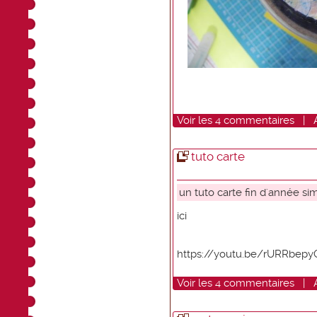
Voir
les
4
commentaires
|
tuto carte
un tuto carte fin d'année si
ici
https://youtu.be/rURRbep
Voir
les
4
commentaires
|