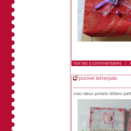
Voir
les
5
commentaires
|
pocket letterpals
voici deux pckets letters part