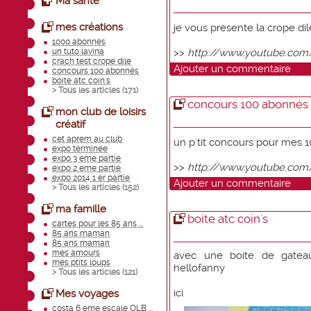
Ma santé
mes créations
je vous presente la crope dil
1000 abonnés
un tuto lavina
>>
http://www.youtube.co
crach test crope dile
Ajouter un commentaire
concours 100 abonnés
boite atc coin's
> Tous les articles (
171
)
concours 100 abonnés
mon club de loisirs
créatif
cet aprem au club
un p'tit concours pour mes
expo terminée
expo 3 eme partie
>>
http://www.youtube.com
expo 2 eme partie
expo 2014 1 er partie
Ajouter un commentaire
> Tous les articles (
152
)
ma famille
boite atc coin's
cartes pour les 85 ans ...
85 ans maman
85 ans maman
mes amours
avec une boite de gatea
mes ptits loups
hellofanny
> Tous les articles (
121
)
ici
Mes voyages
costa 6 éme escale OLB ...