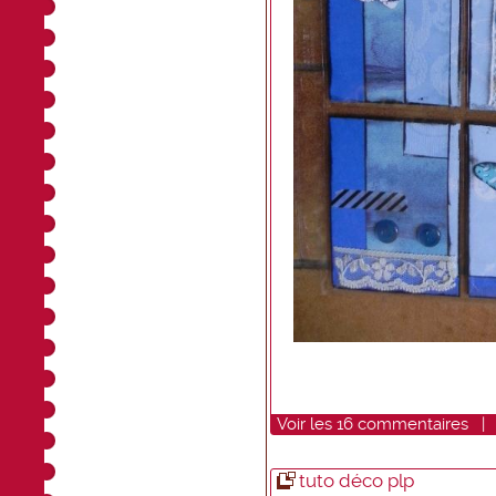
Voir
les
16
commentaires
tuto déco plp