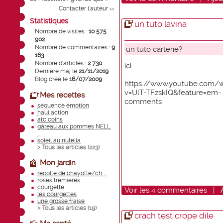
Contacter l'auteur
>>
Statistiques
un tuto lavina
Nombre de visites :
10 575
902
Nombre de commentaires :
9
un tuto carterie?
163
Nombre d'articles :
2 730
ici
Dernière màj le
21/11/2019
Blog créé le
16/07/2009
https://www.youtube.com/
v=UlT-TFzskIQ&feature=em-
Mes recettes
comments
séquence émotion
haul action
atc coins
gâteau aux pommes NELL
...
soleil au nutella
> Tous les articles (
223
)
Mon jardin
récolte de chayotte/ch ...
roses tremiéres
courgette
Voir
les
4
commentaires
|
les courgettes
une grosse fraise
> Tous les articles (
19
)
crach test crope dile