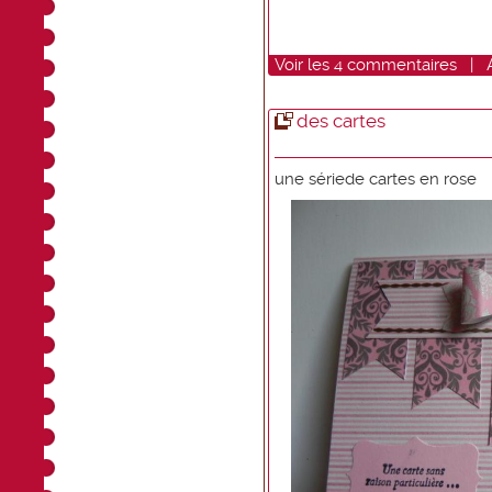
Voir
les
4
commentaires
|
des cartes
une sériede cartes en rose