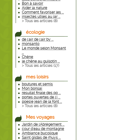
Bon à savoir
Aider la nature
Comment favoriser les ...
insectes utiles au jar ...
> Tous les articles (
8
)
écologie
de l'air de l'air by ...
monsanto
Le monde selon Monsant
...
Chêne
le chêne au guillotin ...
> Tous les articles (
17
)
mes loisirs
boutures et semis
Mon bonsai
resultat finale des po ...
portes ouvertes de l'i ...
poesie jean de la font ...
> Tous les articles (
8
)
Mes voyages
Jardin de l'Abrégement ...
cour d'eau de montagne
Ambiance bucolique
Saint gildas de rhuys ...