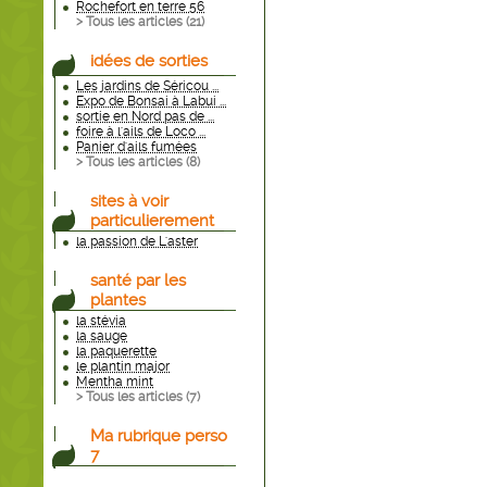
Rochefort en terre 56
> Tous les articles (
21
)
idées de sorties
Les jardins de Séricou ...
Expo de Bonsai à Labui ...
sortie en Nord pas de ...
foire à l'ails de Loco ...
Panier d'ails fumées
> Tous les articles (
8
)
sites à voir
particulierement
la passion de L'aster
santé par les
plantes
la stévia
la sauge
la paquerette
le plantin major
Mentha mint
> Tous les articles (
7
)
Ma rubrique perso
7