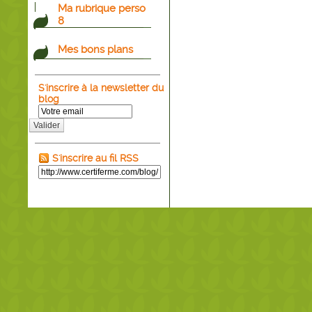
Ma rubrique perso
8
Mes bons plans
S'inscrire à la newsletter du
blog
Valider
S'inscrire au fil RSS