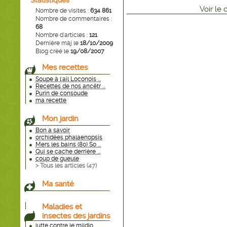
Statistiques
Voir
le
Nombre de visites :
634 861
Nombre de commentaires :
68
Nombre d'articles :
121
Dernière màj le
18/10/2009
Blog créé le
19/08/2007
Mes recettes
Soupe à l'ail Loconois ...
Recettes de nos ancêtr ...
Purin de consoude
ma recette
Mon jardin
Bon a savoir
orchidées phalaenopsis
Mers les bains (80) So ...
Qui se cache derrière ...
coup de gueule
> Tous les articles (
47
)
Ma santé
Maladies et
insectes des jardins
lutte contre le mildio ...