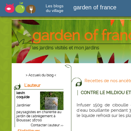
Les blogs
garden of france
du village
garden of fran
les jardins visités et mon jardins
> Accueil du blog <
Recettes de nos ancêtr
L'auteur
CONTRE LE MILDIOU ET
kevin
coquide
Infuser 150g de ciboulle
Jardinier
d'eau bouillante pendant 30
paysagistes en charente au
le liquide refroidi sur les 
jardin de l'abrègement à
Bioussac 16700
Contacter l'auteur
>>