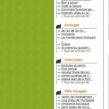
Bon à savoir
Aider la nature
Comment favoriser les ...
insectes utiles au jar ...
> Tous les articles (
8
)
écologie
de l'air de l'air by ...
monsanto
Le monde selon Monsant
...
Chêne
le chêne au guillotin ...
> Tous les articles (
17
)
mes loisirs
boutures et semis
Mon bonsai
resultat finale des po ...
portes ouvertes de l'i ...
poesie jean de la font ...
> Tous les articles (
8
)
Mes voyages
Jardin de l'Abrégement ...
cour d'eau de montagne
Ambiance bucolique
Saint gildas de rhuys ...