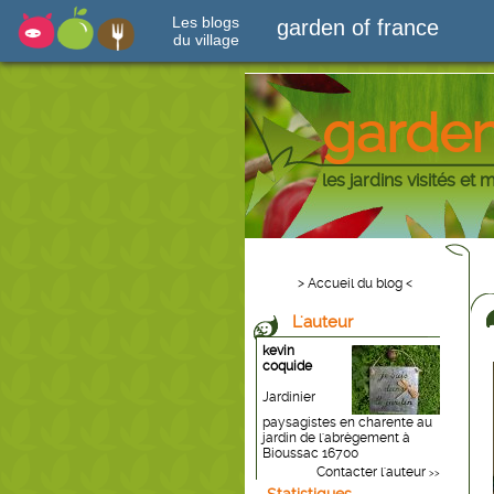
Les blogs
garden of france
du village
garden
les jardins visités et 
> Accueil du blog <
L'auteur
kevin
coquide
Jardinier
paysagistes en charente au
jardin de l'abrègement à
Bioussac 16700
Contacter l'auteur
>>