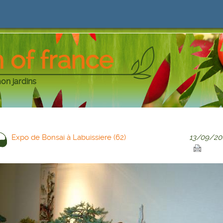
 of france
mon jardins
Expo de Bonsai à Labuissiere (62)
13/09/20