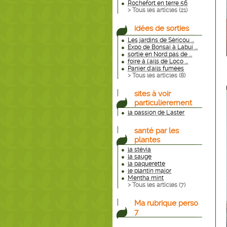
Rochefort en terre 56
> Tous les articles (
21
)
idées de sorties
Les jardins de Séricou ...
Expo de Bonsai à Labui ...
sortie en Nord pas de ...
foire à l'ails de Loco ...
Panier d'ails fumées
> Tous les articles (
8
)
sites à voir
particulierement
la passion de L'aster
santé par les
plantes
la stévia
la sauge
la paquerette
le plantin major
Mentha mint
> Tous les articles (
7
)
Ma rubrique perso
7