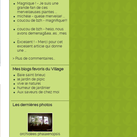
Magnique ! - Je suis une
grande fan de ces
merveilleuses plantes ...
michéle - quelle merveille! ...
coucou de bzh - magnifique!!!
...
coucou de bzh - hello, nous
avons demenag&ea...es , mes
...
Excellent ! - Merci pour cet
excellent article qui donne
une ...
> Plus de commentaires...
Mes blogs favoris du Village
Baie saint brieuc
le jardin de pipic
vive le naturel
humeur de jardinier
Aux saveurs de chez moi
Les dernières photos
orchidées phalaenopsis