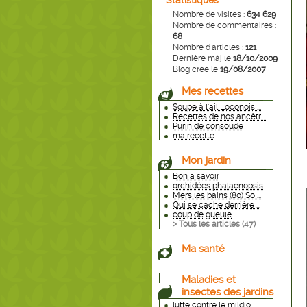
Statistiques
Nombre de visites :
634 629
Nombre de commentaires :
68
Nombre d'articles :
121
Dernière màj le
18/10/2009
Blog créé le
19/08/2007
Mes recettes
Soupe à l'ail Loconois ...
Recettes de nos ancêtr ...
Purin de consoude
ma recette
Mon jardin
Bon a savoir
orchidées phalaenopsis
Mers les bains (80) So ...
Qui se cache derrière ...
coup de gueule
> Tous les articles (
47
)
Ma santé
Maladies et
insectes des jardins
lutte contre le mildio ...