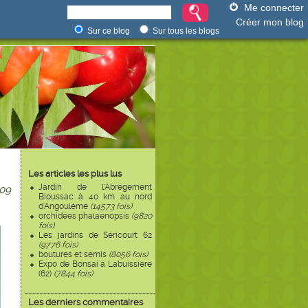
Me connecter
Créer mon blog
Sur ce blog
Sur tous les blogs
Les articles les plus lus
Jardin de l'Abrégement
09
Bioussac à 40 km au nord
d'Angouléme
(14573 fois)
orchidées phalaenopsis
(9820
fois)
Les jardins de Séricourt 62
(9776 fois)
boutures et semis
(8056 fois)
Expo de Bonsai à Labuissiere
(62)
(7844 fois)
Les derniers commentaires