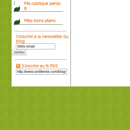
Ma rubrique perso
8
Mes bons plans
S'inscrire à la newsletter du
blog
Valider
S'inscrire au fil RSS