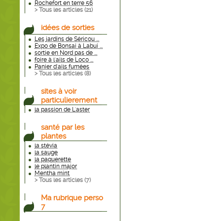
Rochefort en terre 56
> Tous les articles (
21
)
idées de sorties
Les jardins de Séricou ...
Expo de Bonsai à Labui ...
sortie en Nord pas de ...
foire à l'ails de Loco ...
Panier d'ails fumées
> Tous les articles (
8
)
sites à voir
particulierement
la passion de L'aster
santé par les
plantes
la stévia
la sauge
la paquerette
le plantin major
Mentha mint
> Tous les articles (
7
)
Ma rubrique perso
7