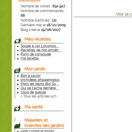
Statistiques
Nombre de visites :
634 947
Nombre de commentaires :
Voir
le
68
Nombre d'articles :
121
Dernière màj le
18/10/2009
Blog créé le
19/08/2007
Mes recettes
Soupe à l'ail Loconois ...
Recettes de nos ancêtr ...
Purin de consoude
ma recette
Mon jardin
Bon a savoir
orchidées phalaenopsis
Mers les bains (80) So ...
Qui se cache derrière ...
coup de gueule
> Tous les articles (
47
)
Ma santé
Maladies et
insectes des jardins
lutte contre le mildio ...