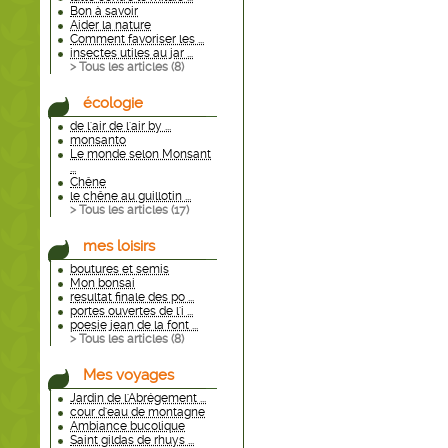
Bon à savoir
Aider la nature
Comment favoriser les ...
insectes utiles au jar ...
> Tous les articles (
8
)
écologie
de l'air de l'air by ...
monsanto
Le monde selon Monsant
...
Chêne
le chêne au guillotin ...
> Tous les articles (
17
)
mes loisirs
boutures et semis
Mon bonsai
resultat finale des po ...
portes ouvertes de l'i ...
poesie jean de la font ...
> Tous les articles (
8
)
Mes voyages
Jardin de l'Abrégement ...
cour d'eau de montagne
Ambiance bucolique
Saint gildas de rhuys ...