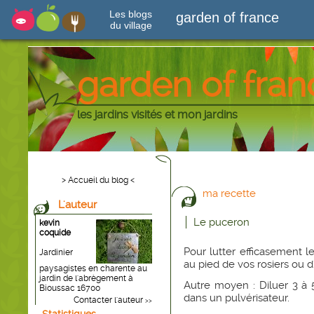
Les blogs
garden of france
du village
garden of fran
les jardins visités et mon jardins
> Accueil du blog <
ma recette
L'auteur
Le puceron
kevin
coquide
Pour lutter efficasement 
Jardinier
au pied de vos rosiers ou d
paysagistes en charente au
jardin de l'abrègement à
Autre moyen : Diluer 3 à 5
Bioussac 16700
dans un pulvérisateur.
Contacter l'auteur
>>