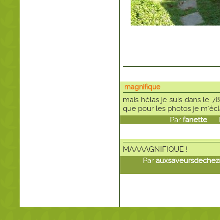
magnifique
mais hélas je suis dans le 7
que pour les photos je m'écl
Par
fanette
le 
MAAAAGNIFIQUE !
Par
auxsaveursdechez