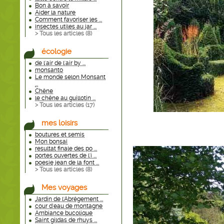
Bon à savoir
Aider la nature
Comment favoriser les ...
insectes utiles au jar ...
> Tous les articles (
8
)
écologie
de l'air de l'air by ...
monsanto
Le monde selon Monsant
...
Chêne
le chêne au guillotin ...
> Tous les articles (
17
)
mes loisirs
boutures et semis
Mon bonsai
resultat finale des po ...
portes ouvertes de l'i ...
poesie jean de la font ...
> Tous les articles (
8
)
Mes voyages
Jardin de l'Abrégement ...
cour d'eau de montagne
Ambiance bucolique
Saint gildas de rhuys ...