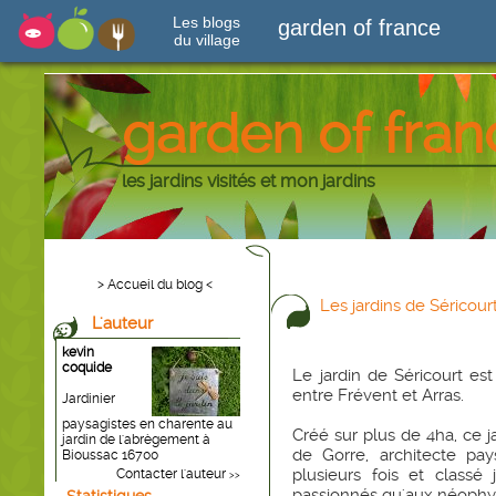
Les blogs
garden of france
du village
garden of fran
les jardins visités et mon jardins
> Accueil du blog <
Les jardins de Séricour
L'auteur
kevin
coquide
Le jardin de Séricourt est
entre Frévent et Arras.
Jardinier
paysagistes en charente au
Créé sur plus de 4ha, ce j
jardin de l'abrègement à
de Gorre, architecte pays
Bioussac 16700
plusieurs fois et classé
Contacter l'auteur
>>
passionnés qu'aux néophyt