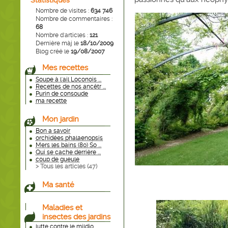
Statistiques
Nombre de visites :
634 746
Nombre de commentaires :
68
Nombre d'articles :
121
Dernière màj le
18/10/2009
Blog créé le
19/08/2007
Mes recettes
Soupe à l'ail Loconois ...
Recettes de nos ancêtr ...
Purin de consoude
ma recette
Mon jardin
Bon a savoir
orchidées phalaenopsis
Mers les bains (80) So ...
Qui se cache derrière ...
coup de gueule
> Tous les articles (
47
)
Ma santé
Maladies et
insectes des jardins
lutte contre le mildio ...