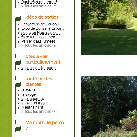
Rochefort en terre 56
> Tous les articles (
21
)
idées de sorties
Les jardins de Séricou ...
Expo de Bonsai à Labui ...
sortie en Nord pas de ...
foire à l'ails de Loco ...
Panier d'ails fumées
> Tous les articles (
8
)
sites à voir
particulierement
la passion de L'aster
santé par les
plantes
la stévia
la sauge
la paquerette
le plantin major
Mentha mint
> Tous les articles (
7
)
Ma rubrique perso
7