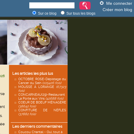
Me connecter
Créer mon blog
Sur ce blog
Sur tous les blogs
Les articles les plus lus
026
OCTOBRE ROSE-Dépistage du
Cancer du Sein
(105426 fois)
MOUSSE À L'ORANGE
(67323
fois)
mie
CONCARNEAU(29)-Restaurant
La Porte aux Vins
(42688 fois)
COEUR DE BOEUF MÉNAGÈRE
ant
(38642 fois)
CONFITURE DE NÈFLES
(37882 fois)
s.
lée
Les derniers commentaires
Coucou Chantal - Oui, tout à