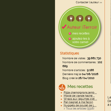
Contacter l'auteur
>>
mes recettes
ajoutez-les à
votre carnet
Statistiques
Nombre de visites :
39 861 730
Nombre de commentaires :
102
689
Nombre d'articles :
9 186
Dernière màj le
04/08/2026
Blog créé le
26/04/2010
Mes recettes
Pizza champignons jamb ...
Mijoté de viande haché ...
Le
Wraps aux légumes d'ét ...
Da
Pan bagnat à ma façon
à 
Nuggets de poulet de L ...
> Tous les articles (
3316
)