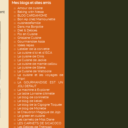
Mes blogs et sites amis
Amour de cuisine
ent
Baking with Nessa
BLOG CARDAMOME
Bon Ap chez Mamounette
cuisinedefamille
Dans ma Bonjotte
Diet & Délices
Flo en Cuisine
Ghislaine Cuisine
Gourmandise Assia
Idées repas
L'atelier de la corvette
La cuisine d'ici et d'ISCA
La cuisine de Chris
La Cuisine de Jackie
La cuisine de mamie caillou
La cuisine de Silena
La Cuisine de Wattoote
La cuisine et les voyages de
Pripri
LA GOURMANDISE EST UN
JOLI DEFAUT
La machine à Explorer
La table Lorraine d'Amélie
Le blog de corinnette
Le blog de kekeli
Le blog de la Cigogne Toquée
Le blog de Michelle
le Chaudron Magique de Jojo
Le green en cuisine
Les carnets de Miss Diane
LES CARNETS DE SICACOCO
Les Délices de Thithoad