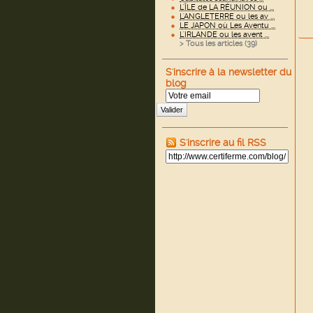
L'ÎLE de LA RÉUNION ou ...
L'ANGLETERRE ou les av ...
LE JAPON où Les Aventu ...
L'IRLANDE ou les avent ...
> Tous les articles (
39
)
S'inscrire à la newsletter du
blog
Valider
S'inscrire au fil RSS