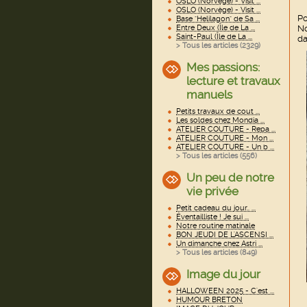
OSLO (Norvège) - Visit ...
OSLO (Norvège) - Visit ...
Po
Base "Helilagon" de Sa ...
Entre Deux (Île de La ...
No
Saint-Paul (Île de La ...
da
> Tous les articles (
2329
)
Mes passions:
lecture et travaux
manuels
Petits travaux de cout ...
Les soldes chez Mondia ...
ATELIER COUTURE - Repa ...
ATELIER COUTURE - Mon ...
ATELIER COUTURE - Un b ...
> Tous les articles (
556
)
Un peu de notre
vie privée
Petit cadeau du jour.. ...
Éventailliste ! Je sui ...
Notre routine matinale
BON JEUDI DE L'ASCENSI ...
Un dimanche chez Astri ...
> Tous les articles (
849
)
Image du jour
HALLOWEEN 2025 - C'est ...
HUMOUR BRETON