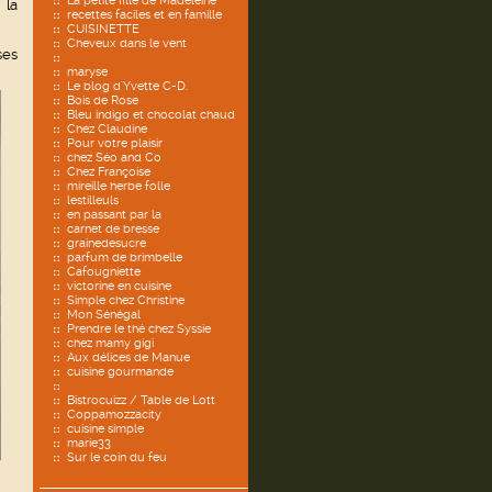
La petite fille de Madeleine
 la
recettes faciles et en famille
CUISINETTE
Cheveux dans le vent
ses
maryse
Le blog d'Yvette C-D.
Bois de Rose
Bleu indigo et chocolat chaud
Chez Claudine
Pour votre plaisir
chez Séo and Co
Chez Françoise
mireille herbe folle
lestilleuls
en passant par la
carnet de bresse
grainedesucre
parfum de brimbelle
Cafougniette
victorine en cuisine
Simple chez Christine
Mon Sénégal
Prendre le thé chez Syssie
chez mamy gigi
Aux délices de Manue
cuisine gourmande
Bistrocuizz / Table de Lott
Coppamozzacity
cuisine simple
marie33
Sur le coin du feu