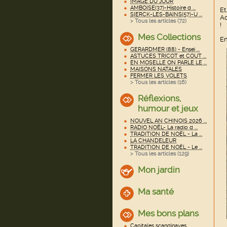
IMAGE DU JOUR
AMBOISE(37)-Histoire d ...
Et
SIERCK-LES-BAINS(57)-U ...
Ac
> Tous les articles (
72
)
!
Mes Collections
En
GERARDMER (88) - Ensei ...
ASTUCES TRICOT et COUT ...
EN MOSELLE ON PARLE LE ...
MAISONS NATALES
FERMER LES VOLETS
> Tous les articles (
16
)
Réflexions,
humour et jeux
NOUVEL AN CHINOIS 2026 ...
RADIO NOËL- La radio d ...
TRADITION DE NOËL - La ...
LA CHANDELEUR
TRADITION DE NOËL - Le ...
> Tous les articles (
129
)
Mon jardin
Ma santé
Mes bons plans
Capitales scandinaves ...