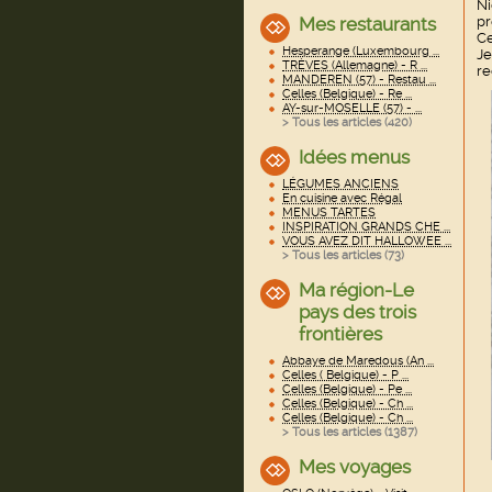
Ni
pr
Mes restaurants
Ce
Hesperange (Luxembourg ...
Je
TRÈVES (Allemagne) - R ...
re
MANDEREN (57) - Restau ...
Celles (Belgique) - Re ...
AY-sur-MOSELLE (57) - ...
> Tous les articles (
420
)
Idées menus
LÉGUMES ANCIENS
En cuisine avec Régal
MENUS TARTES
INSPIRATION GRANDS CHE ...
VOUS AVEZ DIT HALLOWEE ...
> Tous les articles (
73
)
Ma région-Le
pays des trois
frontières
Abbaye de Maredous (An ...
Celles ( Belgique) - P ...
Celles (Belgique) - Pe ...
Celles (Belgique) - Ch ...
Celles (Belgique) - Ch ...
> Tous les articles (
1387
)
Mes voyages