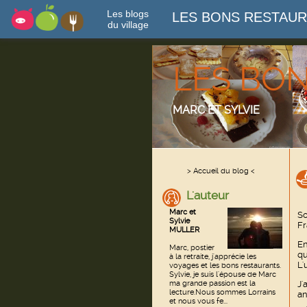
Les blogs
LES BONS RESTAU
du village
LES BO
MARC ET SYLVIE
> Accueil du blog <
L'auteur
Marc et
So
Sylvie
Fr
MULLER
En
Marc, postier
q
à la retraite, j'apprécie les
L'
voyages et les bons restaurants.
Sylvie, je suis l'épouse de Marc
ma grande passion est la
J'
lecture.Nous sommes Lorrains
an
et nous vous fe...