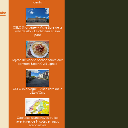
oeufs
aire
OSLO (Norvège) - Visite libre de la
ville d'Oslo - Le château et son
parc
Mijoté de viande hachée sauce aux
poivrons façon Cyril Lignac
OSLO (Norvège) - Visite libre de la
ville d'Oslo
Capitales scandinaves ou les
aventures de Nicolas en pays
scandinaves