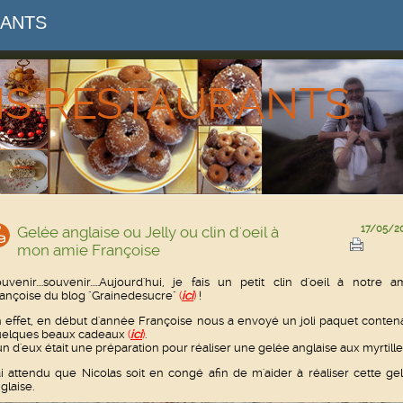
RANTS
NS RESTAURANTS
Gelée anglaise ou Jelly ou clin d'oeil à
17/05/2
mon amie Françoise
uvenir....souvenir.....Aujourd'hui, je fais un petit clin d'oeil à notre a
ançoise du blog "Grainedesucre"
(
ici
)
!
 effet, en début d'année Françoise nous a envoyé un joli paquet conten
uelques beaux cadeaux
(
ici
)
.
un d'eux était une préparation pour réaliser une gelée anglaise aux myrtille
ai attendu que Nicolas soit en congé afin de m'aider à réaliser cette ge
glaise.