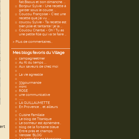
fait.Bisous et bon dimanche. ...
Bonjour Sylvie - Une recette à
garder sous le coude; ...
Coucou Françoise - C’est une
recette que j’ai vu ...
coucou Sylvie - Ta recette est
bien jolie et tentante ! je la ...
Coucou Chantal - Oh ! Tu as
une petite fille qui va te faire ...
> Plus de commentaires...
Mes blogs favoris du Village
campagneetmer
Au fil du temps ....
Aux saveurs de chez moi
La vie agreable
33gourmande
mimi
ROSE
une communicative
........
LA GUILLAUMETTE
En Provence ... et ailleurs
Cuisine Familiale
Le blog de Titanique
Le bonheur est éphémère...
ert
blog de la fontaine bleue
Entre prés et champs
Vendée "BLOG"