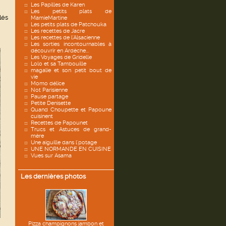
Les Papilles de Karen
Les petits plats de
lés
MamieMartine
Les petits plats de Patchouka
Les recettes de Jacre
Les recettes de l'Alsacienne
Les sorties incontournables à
découvrir en Ardèche...
Les Voyages de Gridelle
Lolo et sa Tambouille
magalie et son petit bout de
vie
Momo délice
Not Parisienne
Pause partage
Petite Denisette
Quand Choupette et Papoune
cuisinent
Recettes de Papounet
Trucs et Astuces de grand-
mère
Une aiguille dans l'potage
UNE NORMANDE EN CUISINE
Vues sur Asama
Les dernières photos
Pizza champignons jambon et