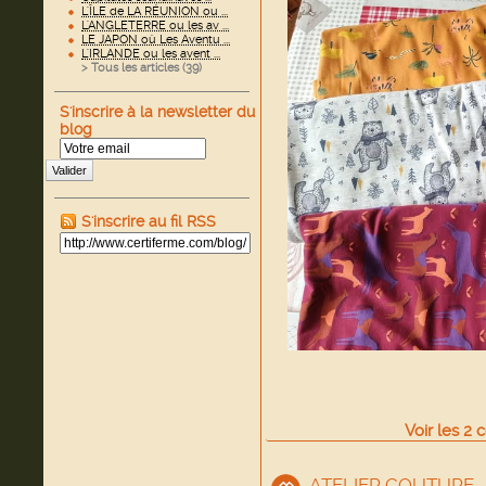
L'ÎLE de LA RÉUNION ou ...
L'ANGLETERRE ou les av ...
LE JAPON où Les Aventu ...
L'IRLANDE ou les avent ...
> Tous les articles (
39
)
S'inscrire à la newsletter du
blog
Valider
S'inscrire au fil RSS
Voir
les
2
c
ATELIER COUTURE - 