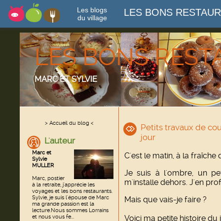
Les blogs
LES BONS RESTAU
du village
LES BONS RES
MARC ET SYLVIE
> Accueil du blog <
Petits travaux de cout
jour
L'auteur
Marc et
C'est le matin, à la fraîche
Sylvie
MULLER
Je suis à l'ombre, un peti
Marc, postier
m'installe dehors. J'en pro
à la retraite, j'apprécie les
voyages et les bons restaurants.
Sylvie, je suis l'épouse de Marc
Mais que vais-je faire ?
ma grande passion est la
lecture.Nous sommes Lorrains
et nous vous fe...
Voici ma petite histoire du 