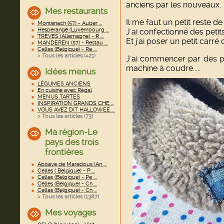
anciens par les nouveaux.
Mes restaurants
Il me faut un petit reste de
Montenach (57) - Auber ...
Hesperange (Luxembourg ...
J'ai confectionné des peti
TRÈVES (Allemagne) - R ...
Et j'ai poser un petit carr
MANDEREN (57) - Restau ...
Celles (Belgique) - Re ...
> Tous les articles (
421
)
J'ai commencer par des pet
machine à coudre.....
Idées menus
LÉGUMES ANCIENS
En cuisine avec Régal
MENUS TARTES
INSPIRATION GRANDS CHE ...
VOUS AVEZ DIT HALLOWEE ...
> Tous les articles (
73
)
Ma région-Le
pays des trois
frontières
Abbaye de Maredous (An ...
Celles ( Belgique) - P ...
Celles (Belgique) - Pe ...
Celles (Belgique) - Ch ...
Celles (Belgique) - Ch ...
> Tous les articles (
1387
)
Mes voyages