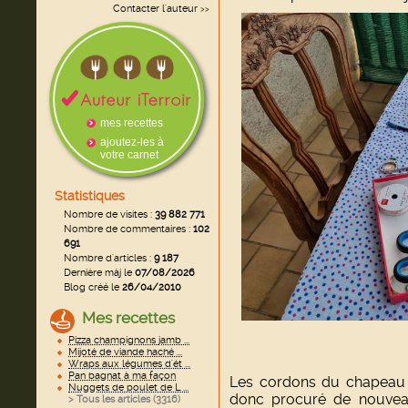
Contacter l'auteur
>>
mes recettes
ajoutez-les à
votre carnet
Statistiques
Nombre de visites :
39 882 771
Nombre de commentaires :
102
691
Nombre d'articles :
9 187
Dernière màj le
07/08/2026
Blog créé le
26/04/2010
Mes recettes
Pizza champignons jamb ...
Mijoté de viande haché ...
Wraps aux légumes d'ét ...
Pan bagnat à ma façon
Les cordons du chapeau 
Nuggets de poulet de L ...
donc procuré de nouveau
> Tous les articles (
3316
)