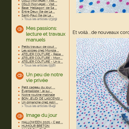
OSLO (Norvège) - Visit ...
OSLO (Norvège) - Visit ...
Base "Helilagon" de Sa ...
Entre Deux (Île de La ...
Saint-Paul (Île de La ...
> Tous les articles (
2329
)
Mes passions:
Et voilà....de nouveaux co
lecture et travaux
manuels
Petits travaux de cout ...
Les soldes chez Mondia ...
ATELIER COUTURE - Repa ...
ATELIER COUTURE - Mon ...
ATELIER COUTURE - Un b ...
> Tous les articles (
556
)
Un peu de notre
vie privée
Petit cadeau du jour.. ...
Éventailliste ! Je sui ...
Notre routine matinale
BON JEUDI DE L'ASCENSI ...
Un dimanche chez Astri ...
> Tous les articles (
849
)
Image du jour
HALLOWEEN 2025 - C'est ...
HUMOUR BRETON