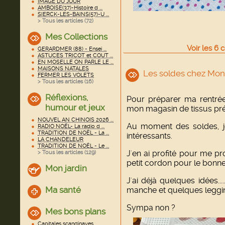
IMAGE DU JOUR
AMBOISE(37)-Histoire d ...
SIERCK-LES-BAINS(57)-U ...
> Tous les articles (
72
)
Mes Collections
Voir
les
6
c
GERARDMER (88) - Ensei ...
ASTUCES TRICOT et COUT ...
EN MOSELLE ON PARLE LE ...
MAISONS NATALES
Les soldes chez Mond
FERMER LES VOLETS
> Tous les articles (
16
)
Réflexions,
Pour préparer ma rentrée "
humour et jeux
mon magasin de tissus pré
NOUVEL AN CHINOIS 2026 ...
Au moment des soldes, j
RADIO NOËL- La radio d ...
TRADITION DE NOËL - La ...
intéressants.
LA CHANDELEUR
TRADITION DE NOËL - Le ...
J'en ai profité pour me pr
> Tous les articles (
129
)
petit cordon pour le bonne
Mon jardin
J'ai déjà quelques idées..
Ma santé
manche et quelques leggi
Sympa non ?
Mes bons plans
Capitales scandinaves ...