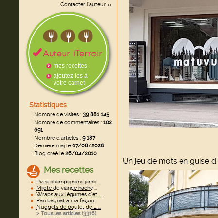
Contacter l'auteur
>>
mes recettes
ajoutez-les à
votre carnet
Statistiques
Nombre de visites :
39 881 145
Nombre de commentaires :
102
691
Nombre d'articles :
9 187
Dernière màj le
07/08/2026
Blog créé le
26/04/2010
Un jeu de mots en guise d'e
Mes recettes
Pizza champignons jamb ...
Mijoté de viande haché ...
Wraps aux légumes d'ét ...
Pan bagnat à ma façon
Nuggets de poulet de L ...
> Tous les articles (
3316
)