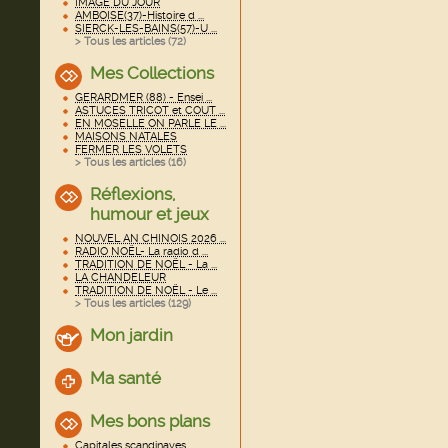
IMAGE DU JOUR
AMBOISE(37)-Histoire d ...
SIERCK-LES-BAINS(57)-U ...
> Tous les articles (
72
)
Mes Collections
GERARDMER (88) - Ensei ...
ASTUCES TRICOT et COUT ...
EN MOSELLE ON PARLE LE ...
MAISONS NATALES
FERMER LES VOLETS
> Tous les articles (
16
)
Réflexions,
humour et jeux
NOUVEL AN CHINOIS 2026 ...
RADIO NOËL- La radio d ...
TRADITION DE NOËL - La ...
LA CHANDELEUR
TRADITION DE NOËL - Le ...
> Tous les articles (
129
)
Mon jardin
Ma santé
Mes bons plans
Capitales scandinaves ...