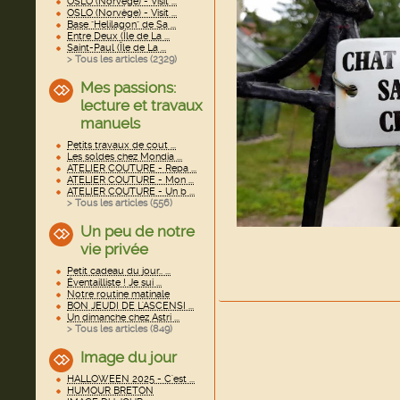
OSLO (Norvège) - Visit ...
OSLO (Norvège) - Visit ...
Base "Helilagon" de Sa ...
Entre Deux (Île de La ...
Saint-Paul (Île de La ...
> Tous les articles (
2329
)
Mes passions:
lecture et travaux
manuels
Petits travaux de cout ...
Les soldes chez Mondia ...
ATELIER COUTURE - Repa ...
ATELIER COUTURE - Mon ...
ATELIER COUTURE - Un b ...
> Tous les articles (
556
)
Un peu de notre
vie privée
Petit cadeau du jour.. ...
Éventailliste ! Je sui ...
Notre routine matinale
BON JEUDI DE L'ASCENSI ...
Un dimanche chez Astri ...
> Tous les articles (
849
)
Image du jour
HALLOWEEN 2025 - C'est ...
HUMOUR BRETON