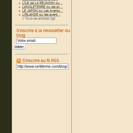
L'ÎLE de LA RÉUNION ou ...
L'ANGLETERRE ou les av ...
LE JAPON où Les Aventu ...
L'IRLANDE ou les avent ...
> Tous les articles (
39
)
S'inscrire à la newsletter du
blog
Valider
S'inscrire au fil RSS