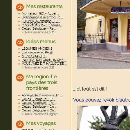
Mes restaurants
Montenach (57) - Auber ...
Hesperange (Luxembourg ...
TRÈVES (Allemagne) - R ...
MANDEREN (57) - Restau ...
Celles (Belgique) - Re ...
> Tous les articles (
421
)
Idées menus
LÉGUMES ANCIENS
En cuisine avec Régal
MENUS TARTES
INSPIRATION GRANDS CHE ...
VOUS AVEZ DIT HALLOWEE ...
> Tous les articles (
73
)
Ma région-Le
pays des trois
frontières
....et tout est dit !
Abbaye de Maredous (An ...
Celles ( Belgique) - P ...
Vous pouvez revoir d'autr
Celles (Belgique) - Pe ...
Celles (Belgique) - Ch ...
Celles (Belgique) - Ch ...
> Tous les articles (
1387
)
Mes voyages