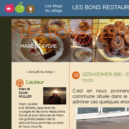
Les blogs
LES BONS RESTAU
du village
LES BONS RES
MARC ET SYLVIE
> Accueil du blog <
GERARDMER (88) - En
mots
L'auteur
Marc et
C'est en nous promen
Sylvie
commune située dans le 
MULLER
admirer ces quelques ense
Marc, postier
à la retraite, j'apprécie les
voyages et les bons restaurants.
Sylvie, je suis l'épouse de Marc
ma grande passion est la
lecture.Nous sommes Lorrains
et nous vous fe...