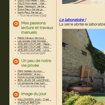
OSLO (Norvège) - Visit ...
OSLO (Norvège) - Visit ...
Base "Helilagon" de Sa ...
Entre Deux (Île de La ...
Saint-Paul (Île de La ...
> Tous les articles (
2329
)
Le laboratoire !
Mes passions:
La serre abrite le laboratoi
lecture et travaux
manuels
Petits travaux de cout ...
Les soldes chez Mondia ...
ATELIER COUTURE - Repa ...
ATELIER COUTURE - Mon ...
ATELIER COUTURE - Un b ...
> Tous les articles (
556
)
Un peu de notre
vie privée
Petit cadeau du jour.. ...
Éventailliste ! Je sui ...
Notre routine matinale
BON JEUDI DE L'ASCENSI ...
Un dimanche chez Astri ...
> Tous les articles (
849
)
Image du jour
HALLOWEEN 2025 - C'est ...
HUMOUR BRETON