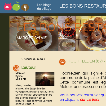
Les blogs
LES BONS RESTAU
du village
LES BONS RES
MARC ET SYLVIE
> Accueil du blog <
HOCHFELDEN (67) - 
L'auteur
Hochfelden qui signifie
Marc et
Sylvie
commune de la plaine d'Al
MULLER
Cette commune est éga
Marc, postier
Meteor, une brasserie ind
à la retraite, j'apprécie les
voyages et les bons restaurants.
Vous pouvez retrouver qu
Sylvie, je suis l'épouse de Marc
ma grande passion est la
en cliquant
sur ce lien!
lecture.Nous sommes Lorrains
et nous vous fe...