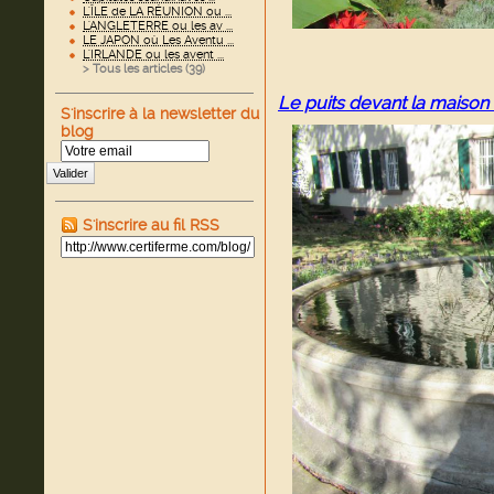
L'ÎLE de LA RÉUNION ou ...
L'ANGLETERRE ou les av ...
LE JAPON où Les Aventu ...
L'IRLANDE ou les avent ...
> Tous les articles (
39
)
Le puits devant la maison 
S'inscrire à la newsletter du
blog
Valider
S'inscrire au fil RSS