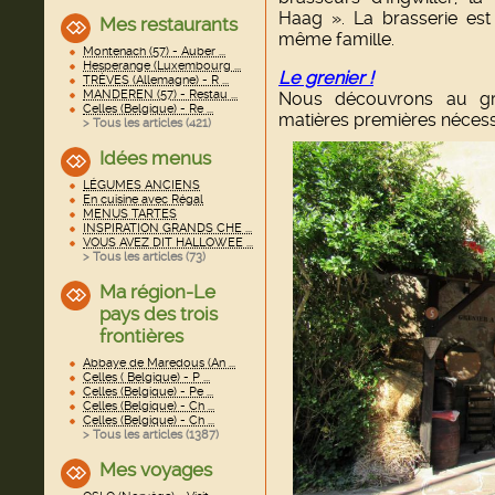
Haag ». La brasserie est 
Mes restaurants
même famille.
Montenach (57) - Auber ...
Hesperange (Luxembourg ...
Le grenier !
TRÈVES (Allemagne) - R ...
MANDEREN (57) - Restau ...
Nous découvrons au gré
Celles (Belgique) - Re ...
matières premières nécessai
> Tous les articles (
421
)
Idées menus
LÉGUMES ANCIENS
En cuisine avec Régal
MENUS TARTES
INSPIRATION GRANDS CHE ...
VOUS AVEZ DIT HALLOWEE ...
> Tous les articles (
73
)
Ma région-Le
pays des trois
frontières
Abbaye de Maredous (An ...
Celles ( Belgique) - P ...
Celles (Belgique) - Pe ...
Celles (Belgique) - Ch ...
Celles (Belgique) - Ch ...
> Tous les articles (
1387
)
Mes voyages