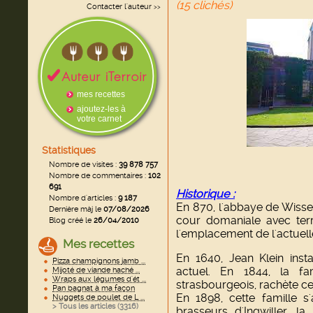
(15 clichés)
Contacter l'auteur
>>
mes recettes
ajoutez-les à
votre carnet
Statistiques
Nombre de visites :
39 878 757
Nombre de commentaires :
102
691
Historique :
Nombre d'articles :
9 187
En 870, l'abbaye de Wiss
Dernière màj le
07/08/2026
cour domaniale avec ter
Blog créé le
26/04/2010
l'emplacement de l'actuell
Mes recettes
En 1640, Jean Klein inst
Pizza champignons jamb ...
actuel. En 1844, la fa
Mijoté de viande haché ...
Wraps aux légumes d'ét ...
strasbourgeois, rachète ce
Pan bagnat à ma façon
En 1898, cette famille s'
Nuggets de poulet de L ...
> Tous les articles (
3316
)
brasseurs d'Ingwiller, 