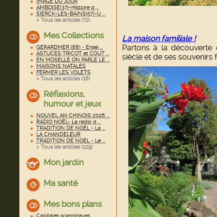
IMAGE DU JOUR
AMBOISE(37)-Histoire d ...
SIERCK-LES-BAINS(57)-U ...
> Tous les articles (
72
)
Mes Collections
La maison familiale !
Partons à la découverte 
GERARDMER (88) - Ensei ...
ASTUCES TRICOT et COUT ...
siècle et de ses souvenirs 
EN MOSELLE ON PARLE LE ...
MAISONS NATALES
FERMER LES VOLETS
> Tous les articles (
16
)
Réflexions,
humour et jeux
NOUVEL AN CHINOIS 2026 ...
RADIO NOËL- La radio d ...
TRADITION DE NOËL - La ...
LA CHANDELEUR
TRADITION DE NOËL - Le ...
> Tous les articles (
129
)
Mon jardin
Ma santé
Mes bons plans
Capitales scandinaves ...