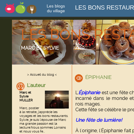
Les blogs
LES BONS RESTAU
du village
LES BONS RES
MARC ET SYLVIE
> Accueil du blog <
ÉPIPHANIE
L'auteur
L'
Épiphanie
est une fête ch
Marc et
Sylvie
incarné dans le monde et 
MULLER
rois mages.
Marc, postier
Cette fête se célèbre le pr
à la retraite, j'apprécie les
voyages et les bons restaurants.
Une fête de lumière!
Sylvie, je suis l'épouse de Marc
ma grande passion est la
lecture.Nous sommes Lorrains
À l'origine, l'Épiphanie fai
et nous vous fe...