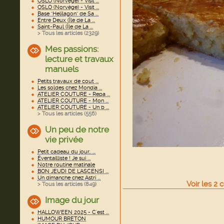
OSLO (Norvège) - Visit ...
OSLO (Norvège) - Visit ...
Base "Helilagon" de Sa ...
Entre Deux (Île de La ...
Saint-Paul (Île de La ...
> Tous les articles (
2329
)
Mes passions:
lecture et travaux
manuels
Petits travaux de cout ...
Les soldes chez Mondia ...
ATELIER COUTURE - Repa ...
ATELIER COUTURE - Mon ...
ATELIER COUTURE - Un b ...
> Tous les articles (
556
)
Un peu de notre
vie privée
Petit cadeau du jour.. ...
Éventailliste ! Je sui ...
Notre routine matinale
BON JEUDI DE L'ASCENSI ...
Un dimanche chez Astri ...
Voir
les
2
c
> Tous les articles (
849
)
Image du jour
HALLOWEEN 2025 - C'est ...
HUMOUR BRETON