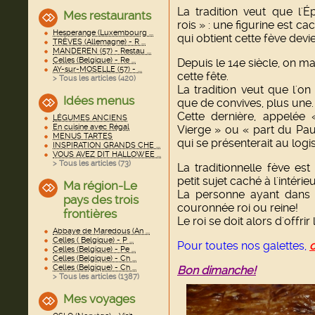
La tradition veut que l'Ép
Mes restaurants
rois » : une figurine est c
Hesperange (Luxembourg ...
qui obtient cette fève devie
TRÈVES (Allemagne) - R ...
MANDEREN (57) - Restau ...
Celles (Belgique) - Re ...
Depuis le 14e siècle, on ma
AY-sur-MOSELLE (57) - ...
cette fête.
> Tous les articles (
420
)
La tradition veut que l'on
Idées menus
que de convives, plus une.
Cette dernière, appelée
LÉGUMES ANCIENS
En cuisine avec Régal
Vierge » ou « part du Pau
MENUS TARTES
qui se présenterait au logis
INSPIRATION GRANDS CHE ...
VOUS AVEZ DIT HALLOWEE ...
> Tous les articles (
73
)
La traditionnelle fève 
petit sujet caché à l'intérie
Ma région-Le
La personne ayant dans 
pays des trois
couronnée roi ou reine!
frontières
Le roi se doit alors d'offrir
Abbaye de Maredous (An ...
Celles ( Belgique) - P ...
Pour toutes nos galettes,
c
Celles (Belgique) - Pe ...
Celles (Belgique) - Ch ...
Celles (Belgique) - Ch ...
Bon dimanche!
> Tous les articles (
1387
)
Mes voyages