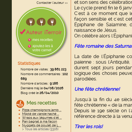
et son sens des célébratio
Contacter l'auteur
>>
Le cycle prend fin le 6 janvi
C'est à ce moment que l
façon sensible et c'est cet
Épiphane de Salamine,
naissance de Jésus.
On célèbre alors l'Épiphani
mes recettes
Fête romaine des Saturna
ajoutez-les à
votre carnet
La date de l'Épiphanie co
païenne : sous l'Antiquité
Statistiques
durent sept jours pendant
Nombre de visites :
39 861 223
logique des choses peuven
Nombre de commentaires :
102
parodiées.
689
Nombre d'articles :
9 186
Dernière màj le
04/08/2026
Une fête chrétienne!
Blog créé le
26/04/2010
Jusqu'à la fin du 4e siècl
Mes recettes
fête chrétienne « de la ma
Depuis le 19e
siècle on l
Pizza champignons jamb ...
Mijoté de viande haché ...
référence directe à la venu
Wraps aux légumes d'ét ...
Pan bagnat à ma façon
Nuggets de poulet de L ...
Tirer les rois!
> Tous les articles (
3316
)