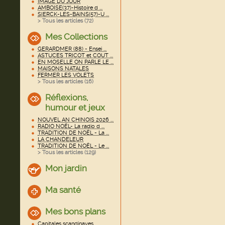
IMAGE DU JOUR
AMBOISE(37)-Histoire d ...
SIERCK-LES-BAINS(57)-U ...
> Tous les articles (
72
)
Mes Collections
GERARDMER (88) - Ensei ...
ASTUCES TRICOT et COUT ...
EN MOSELLE ON PARLE LE ...
MAISONS NATALES
FERMER LES VOLETS
> Tous les articles (
16
)
Réflexions,
humour et jeux
NOUVEL AN CHINOIS 2026 ...
RADIO NOËL- La radio d ...
TRADITION DE NOËL - La ...
LA CHANDELEUR
TRADITION DE NOËL - Le ...
> Tous les articles (
129
)
Mon jardin
Ma santé
Mes bons plans
Capitales scandinaves ...