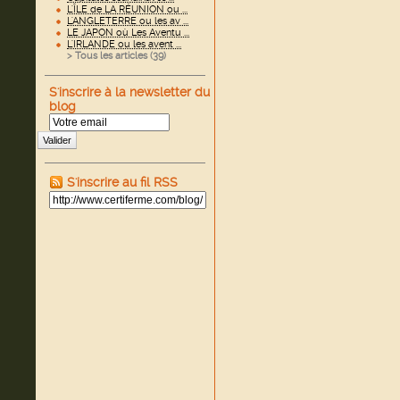
L'ÎLE de LA RÉUNION ou ...
L'ANGLETERRE ou les av ...
LE JAPON où Les Aventu ...
L'IRLANDE ou les avent ...
> Tous les articles (
39
)
S'inscrire à la newsletter du
blog
Valider
S'inscrire au fil RSS