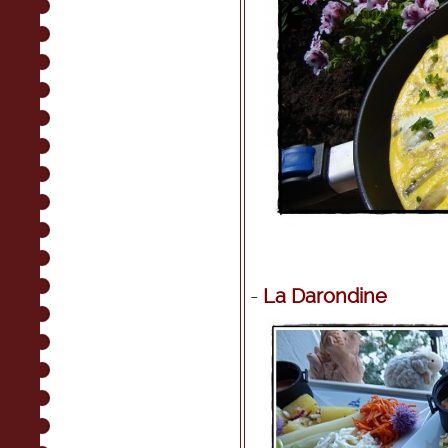
-
La Darondine