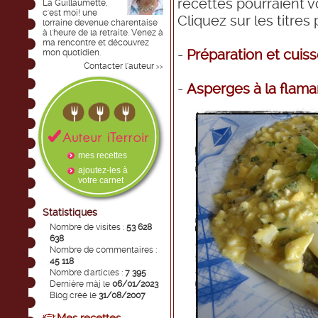
recettes pourraient vo
La Guillaumette,
c'est moi! une
Cliquez sur les titres
lorraine devenue charentaise
à l'heure de la retraite. Venez à
ma rencontre et découvrez
-
Préparation et cuis
mon quotidien.
Contacter l'auteur
>>
-
Asperges à la flam
mes recettes
ajoutez-les à
votre carnet
Statistiques
Nombre de visites :
53 628
638
Nombre de commentaires :
45 118
Nombre d'articles :
7 395
Dernière màj le
06/01/2023
Blog créé le
31/08/2007