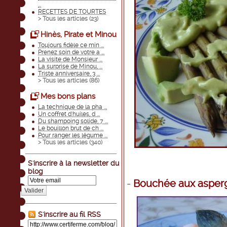
...
RECETTES DE TOURTES
> Tous les articles (
23
)
Hinès, Pirate et Minou
Toujours fidèle ce min ...
Prenez soin de votre a ...
La visite de Monsieur ...
La surprise de Minou, ...
Triste anniversaire, 3 ...
> Tous les articles (
86
)
Mes bons plans
La technique de la pha ...
Un coffret d'huiles, d ...
Du shampoing solide, 7 ...
Le bouillon brut de ch ...
Pour ranger les légume ...
> Tous les articles (
340
)
S'inscrire à la newsletter du
blog
-
Bouchée aux asperg
Valider
S'inscrire au fil RSS