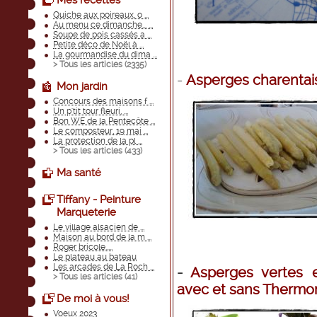
Mes recettes
Quiche aux poireaux, o ...
Au menu ce dimanche... ...
Soupe de pois cassés a ...
Petite déco de Noël à ...
La gourmandise du dima ...
> Tous les articles (
2335
)
-
Asperges charentais
Mon jardin
Concours des maisons f ...
Un p'tit tour fleuri, ...
Bon WE de la Pentecôte ...
Le composteur, 19 mai ...
La protection de la pl ...
> Tous les articles (
433
)
Ma santé
Tiffany - Peinture
Marqueterie
Le village alsacien de ...
Maison au bord de la m ...
Roger bricole.....
Le plateau au bateau
Les arcades de La Roch ...
-
Asperges vertes e
> Tous les articles (
41
)
avec et sans Thermo
De moi à vous!
Voeux 2023