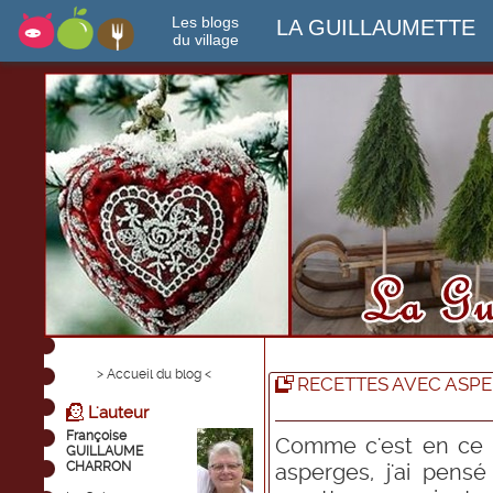
Les blogs
LA GUILLAUMETTE
du village
> Accueil du blog <
RECETTES AVEC ASPE
L'auteur
Françoise
Comme c'est en ce 
GUILLAUME
CHARRON
asperges, j'ai pens