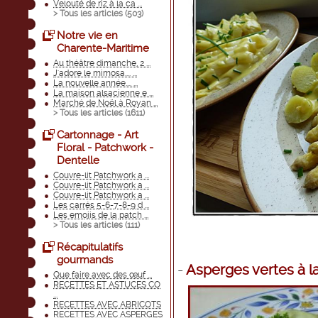
Velouté de riz à la ca ...
> Tous les articles (
503
)
Notre vie en
Charente-Maritime
Au théâtre dimanche, 2 ...
J'adore le mimosa.... ...
La nouvelle année.... ...
La maison alsacienne e ...
Marché de Noël à Royan ...
> Tous les articles (
1611
)
Cartonnage - Art
Floral - Patchwork -
Dentelle
Couvre-lit Patchwork a ...
Couvre-lit Patchwork a ...
Couvre-lit Patchwork a ...
Les carrés 5-6-7-8-9 d ...
Les emojis de la patch ...
> Tous les articles (
111
)
Récapitulatifs
gourmands
-
Asperges vertes à l
Que faire avec des œuf ...
RECETTES ET ASTUCES CO
...
RECETTES AVEC ABRICOTS
RECETTES AVEC ASPERGES