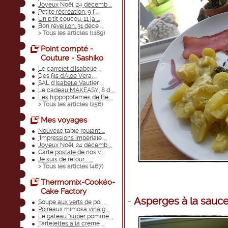
Joyeux Noël, 24 décemb ...
Petite récréation, 9 f ...
Un p'tit coucou, 11 ja ...
Bon réveillon, 31 déce ...
> Tous les articles (
1189
)
Point compté -
Couture - Sashiko
Le carrelet d'Isabelle ...
Des fils d'Aloe Vera, ...
SAL d'Isabelle Vautier ...
Le cadeau MAKEASY, 8 d ...
Les hippopotames de Be ...
> Tous les articles (
256
)
Mes voyages
Nouvelle table roulant ...
"Impressions impériale ...
Joyeux Noël, 24 décemb ...
Carte postale de nos v ...
Je suis de retour.... ...
> Tous les articles (
467
)
Thermomix-Cookéo-
Cake Factory
-
Asperges à la sauce
Soupe aux verts de poi ...
Poireaux mimosa vinaig ...
Le gâteau "super pomme ...
Tartelettes à la crème ...