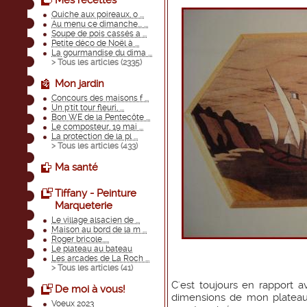
Mes recettes
Quiche aux poireaux, o ...
Au menu ce dimanche... ...
Soupe de pois cassés a ...
Petite déco de Noël à ...
La gourmandise du dima ...
> Tous les articles (
2335
)
Mon jardin
Concours des maisons f ...
Un p'tit tour fleuri, ...
Bon WE de la Pentecôte ...
Le composteur, 19 mai ...
La protection de la pl ...
> Tous les articles (
433
)
Ma santé
Tiffany - Peinture
Marqueterie
Le village alsacien de ...
Maison au bord de la m ...
Roger bricole.....
Le plateau au bateau
Les arcades de La Roch ...
> Tous les articles (
41
)
C'est toujours en rapport av
De moi à vous!
dimensions de mon plateau
Voeux 2023