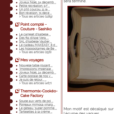
sera terminé.
Joyeux Noël, 24 décemb ...
Petite récréation, 9 f ...
Un p'tit coucou, 11 ja ...
Bon réveillon, 31 déce ...
> Tous les articles (
1189
)
Point compté -
Couture - Sashiko
Le carrelet d'Isabelle ...
Des fils d'Aloe Vera, ...
SAL d'Isabelle Vautier ...
Le cadeau MAKEASY, 8 d ...
Les hippopotames de Be ...
> Tous les articles (
256
)
Mes voyages
Nouvelle table roulant ...
"Impressions impériale ...
Joyeux Noël, 24 décemb ...
Carte postale de nos v ...
Je suis de retour.... ...
> Tous les articles (
467
)
Thermomix-Cookéo-
Cake Factory
Soupe aux verts de poi ...
Poireaux mimosa vinaig ...
Le gâteau "super pomme ...
Mon motif est décalqué sur l
Tartelettes à la crème ...
l'écume des vagues.