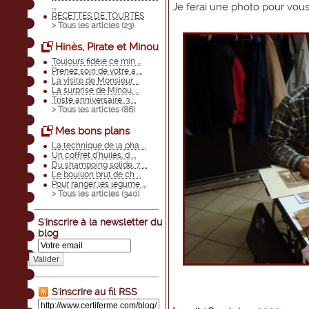
Je ferai une photo pour vou
...
RECETTES DE TOURTES
> Tous les articles (
23
)
Hinès, Pirate et Minou
Toujours fidèle ce min ...
Prenez soin de votre a ...
La visite de Monsieur ...
La surprise de Minou, ...
Triste anniversaire, 3 ...
> Tous les articles (
86
)
Mes bons plans
La technique de la pha ...
Un coffret d'huiles, d ...
Du shampoing solide, 7 ...
Le bouillon brut de ch ...
Pour ranger les légume ...
> Tous les articles (
340
)
S'inscrire à la newsletter du
blog
Valider
S'inscrire au fil RSS