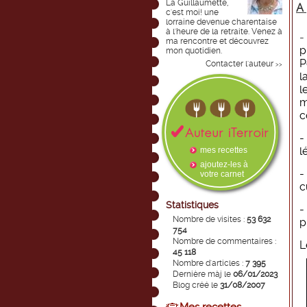
La Guillaumette,
A 
c'est moi! une
lorraine devenue charentaise
à l'heure de la retraite. Venez à
ma rencontre et découvrez
p
mon quotidien.
P
Contacter l'auteur
>>
l
l
m
c
l
mes recettes
ajoutez-les à
votre carnet
c
Statistiques
Nombre de visites :
53 632
p
754
Nombre de commentaires :
L
45 118
Nombre d'articles :
7 395
Dernière màj le
06/01/2023
Blog créé le
31/08/2007