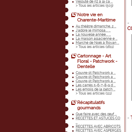
Velouté de riz à la ca ...
> Tous les articles (
503
)
Notre vie en
Charente-Maritime
Au théâtre dimanche, 2 ...
C
J'adore le mimosa.... ...
La nouvelle année.... ...
La maison alsacienne e ...
Marché de Noël à Royan ...
> Tous les articles (
1611
)
Cartonnage - Art
Floral - Patchwork -
Dentelle
Couvre-lit Patchwork a ...
Couvre-lit Patchwork a ...
Couvre-lit Patchwork a ...
Les carrés 5-6-7-8-9 d ...
Les emojis de la patch ...
> Tous les articles (
111
)
Récapitulatifs
gourmands
Que faire avec des œuf ...
-
RECETTES ET ASTUCES CO
...
RECETTES AVEC ABRICOTS
RECETTES AVEC ASPERGES