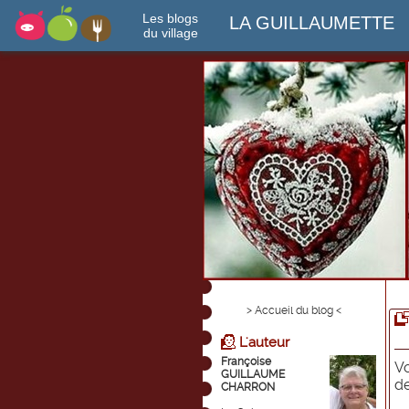
Les blogs
LA GUILLAUMETTE
du village
> Accueil du blog <
L'auteur
Françoise
Vo
GUILLAUME
de
CHARRON