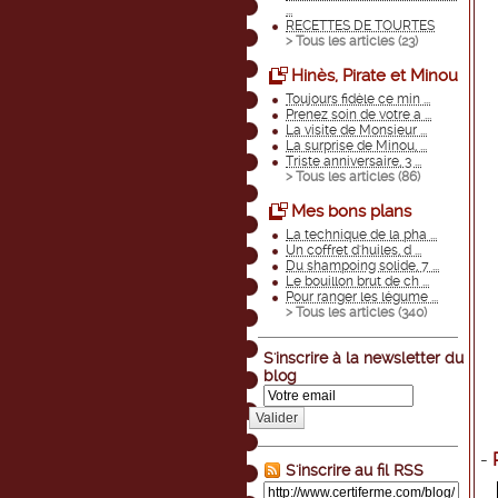
...
RECETTES DE TOURTES
> Tous les articles (
23
)
Hinès, Pirate et Minou
Toujours fidèle ce min ...
Prenez soin de votre a ...
La visite de Monsieur ...
La surprise de Minou, ...
Triste anniversaire, 3 ...
> Tous les articles (
86
)
Mes bons plans
La technique de la pha ...
Un coffret d'huiles, d ...
Du shampoing solide, 7 ...
Le bouillon brut de ch ...
Pour ranger les légume ...
> Tous les articles (
340
)
S'inscrire à la newsletter du
blog
Valider
-
S'inscrire au fil RSS