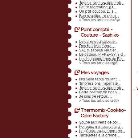
Joyeux Noël, 24 décemb ...
Petite récréation, 9 f ...
Un p'tit coucou, 11 ja ...
Bon réveillon, 31 déce ...
> Tous les articles (
1189
)
Point compté -
Couture - Sashiko
Le carrelet d'Isabelle ...
Des fils d'Aloe Vera, ...
SAL d'Isabelle Vautier ...
Le cadeau MAKEASY, 8 d ...
Les hippopotames de Be ...
> Tous les articles (
256
)
Mes voyages
Nouvelle table roulant ...
"Impressions impériale ...
Joyeux Noël, 24 décemb ...
-
Carte postale de nos v ...
Je suis de retour.... ...
> Tous les articles (
467
)
Thermomix-Cookéo-
Cake Factory
Soupe aux verts de poi ...
Poireaux mimosa vinaig ...
Le gâteau "super pomme ...
Tartelettes à la crème ...