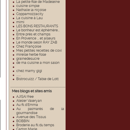
La petite fille de Madeleine
cuisine simple
Nathalie la niçoise
Coppamozzacity
La cuisine à Lau
mimi
LES BONS RESTAURANTS
Le bonheur est éphémère...
Entre prés et champs
En Provence ... et ailleurs
Le monde selon RAY ZAB
Chez Françoise
Mes petites recettes de coxi
mireille herbe folle
grainedesucre
de ma cuisine a mon salon
chez mamy gigi
........
Bistrocuizz / Table de Lott
Mes blogs et sites amis
AJISAI free
Atelier Valeryan
Au fil d'Emma
Au palmarès de la
gourmandise
Avenue des Tissus
BOBBIN
Broderie au fil du temps
Carton Marie