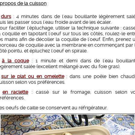
propos de la cuisson
:
-
durs
:
4 minutes dans de l'eau bouillante légèrement sal
uis les passer sous l'eau froide avant de les écaler.
our faciliter l'épluchage, utiliser la technique suivante : cass
a coquille en tapotant l'oeuf sur tous les côtés, roulez-le ent
es mains afin de décoller la coquille de l'oeuf. Enfin, prenez 
orceau de coquille avec la membrane en commençant par 
ôté pointu, et épluchez l'oeuf en spirale.
-
à la coque
: 1 minute et demi dans de l'eau bouillan
égèrement salée (excellent mélangé avec du foie gras).
-
sur le plat ou en omelette
: dans une poêle bien chaud
uisson selon vos préférences.
-
en raclette
: cassé sur le fromage, cuisson selon v
références.
es oeufs de caille se conservent au réfrigérateur.