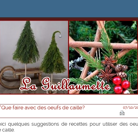
Que faire avec des oeufs de caille?
07/10/2
ici quelques suggestions de recettes pour utiliser des oe
 caille.