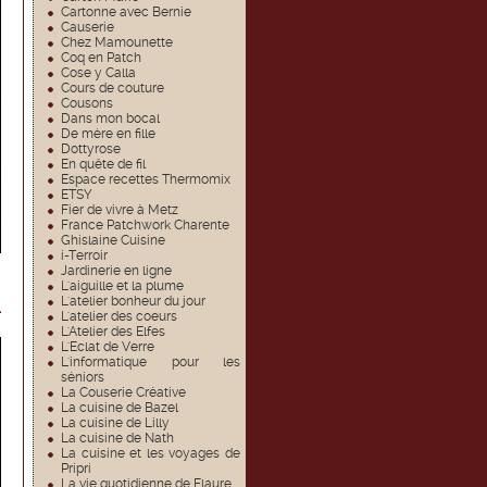
Cartonne avec Bernie
Causerie
Chez Mamounette
Coq en Patch
Cose y Calla
Cours de couture
Cousons
Dans mon bocal
De mère en fille
Dottyrose
En quête de fil
Espace recettes Thermomix
ETSY
Fier de vivre à Metz
France Patchwork Charente
Ghislaine Cuisine
i-Terroir
Jardinerie en ligne
L'aiguille et la plume
L'atelier bonheur du jour
r
L'atelier des coeurs
L'Atelier des Elfes
L'Eclat de Verre
L'informatique pour les
séniors
La Couserie Créative
La cuisine de Bazel
La cuisine de Lilly
La cuisine de Nath
La cuisine et les voyages de
Pripri
La vie quotidienne de Flaure