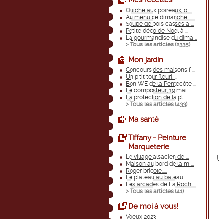
Mes recettes
Quiche aux poireaux, o ...
Au menu ce dimanche... ...
Soupe de pois cassés a ...
Petite déco de Noël à ...
La gourmandise du dima ...
> Tous les articles (
2335
)
Mon jardin
Concours des maisons f ...
Un p'tit tour fleuri, ...
Bon WE de la Pentecôte ...
Le composteur, 19 mai ...
La protection de la pl ...
> Tous les articles (
433
)
Ma santé
Tiffany - Peinture
Marqueterie
Le village alsacien de ...
- 
Maison au bord de la m ...
Roger bricole.....
Le plateau au bateau
Les arcades de La Roch ...
> Tous les articles (
41
)
De moi à vous!
Voeux 2023