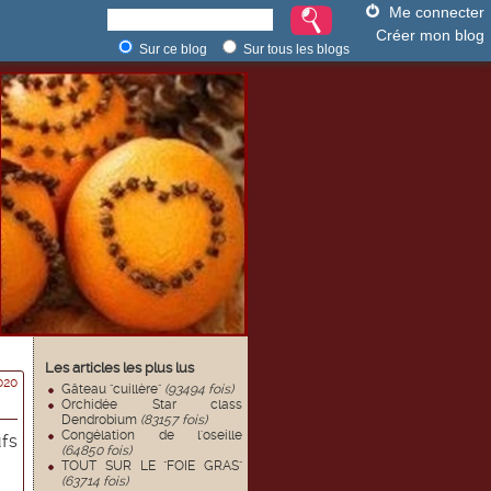
Me connecter
Créer mon blog
Sur ce blog
Sur tous les blogs
Les articles les plus lus
020
Gâteau "cuillère"
(93494 fois)
Orchidée Star class
Dendrobium
(83157 fois)
Congélation de l'oseille
ufs
(64850 fois)
TOUT SUR LE "FOIE GRAS"
(63714 fois)