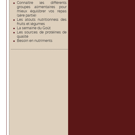
Connaître les différents
groupes alimentaires pour
mieux équilibrer vos repas
(1ère partie)
Les atouts nutritionnels des
fruits et légumes
La semaine du Goût
Les sources de protéines de
qualité
Besoin en nutriments