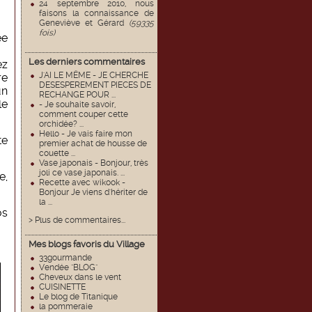
24 septembre 2010, nous
faisons la connaissance de
Geneviève et Gérard
(59335
fois)
ée
Les derniers commentaires
ez
J'AI LE MËME - JE CHERCHE
re
DESESPEREMENT PIECES DE
un
RECHANGE POUR ...
le
- Je souhaite savoir,
comment couper cette
orchidée? ...
Hello - Je vais faire mon
te
premier achat de housse de
couette ...
Vase japonais - Bonjour, très
joli ce vase japonais. ...
e,
Recette avec wikook -
Bonjour Je viens d'hériter de
la ...
os
> Plus de commentaires...
Mes blogs favoris du Village
33gourmande
Vendée "BLOG"
Cheveux dans le vent
CUISINETTE
Le blog de Titanique
la pommeraie