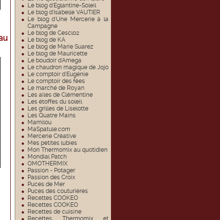
Le blog d'Eglantine-Soleil
Le blog d'Isabelle VAUTIER
Le blog d'Une Mercerie à la
Campagne
Le blog de Cesclo2
au
Le blog de KA
Le blog de Marie Suarez
Le blog de Mauricette
Le boudoir d'Amega
Le chaudron magique de Jojo
Le comptoir d'Eugénie
Le comptoir des fées
Le marché de Royan
Les ailes de Clémentine
Les étoffes du soleil
Les grilles de Liselotte
Les Quatre Mains
Mamilou
MaSpatule.com
Mercerie Créative
Mes petites lubies
Mon Thermomix au quotidien
Mondial Patch
OMOTHERMIX
Passion - Potager
Passion des Croix
Puces de Mer
Puces des couturières
Recettes COOKEO
Recettes COOKEO
Recettes de cuisine
Recettes Thermomix et