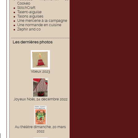
Cookéo
StitchCraft
Talent-aiguille
Talons aiguilles
Une mercerie à la campagne
Une normande en cuisine
Zephir and co
Les dernières photos
Voeux 2023
Joyeux Noël, 24 décembre 2022
Au théâtre dimanche, 20 mars
2022