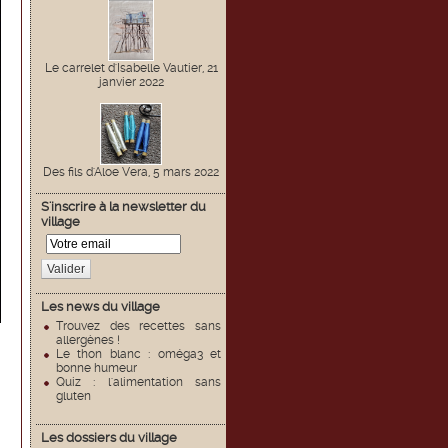
Le carrelet d'Isabelle Vautier, 21
janvier 2022
Des fils d'Aloe Vera, 5 mars 2022
S'inscrire à la newsletter du
village
Valider
Les news du village
Trouvez des recettes sans
allergènes !
Le thon blanc : oméga3 et
bonne humeur
Quiz : l'alimentation sans
gluten
Les dossiers du village