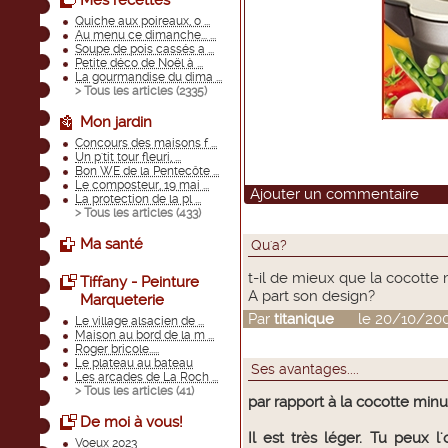
Mes recettes
Quiche aux poireaux, o ...
Au menu ce dimanche... ...
Soupe de pois cassés a ...
Petite déco de Noël à ...
La gourmandise du dima ...
> Tous les articles (
2335
)
Mon jardin
Concours des maisons f ...
Un p'tit tour fleuri, ...
Bon WE de la Pentecôte ...
Le composteur, 19 mai ...
Ajouter un commentaire
La protection de la pl ...
> Tous les articles (
433
)
Ma santé
Qu'a?
t-il de mieux que la cocotte
Tiffany - Peinture
A part son design?
Marqueterie
Par
titanique
le 20/10/2009
Le village alsacien de ...
Maison au bord de la m ...
Roger bricole.....
Le plateau au bateau
Ses avantages....
Les arcades de La Roch ...
> Tous les articles (
41
)
par rapport à la cocotte minut
De moi à vous!
Il est très léger. Tu peux 
Voeux 2023