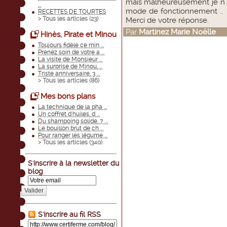
mais malheureusement je n'a
...
mode de fonctionnement .. A
RECETTES DE TOURTES
> Tous les articles (
23
)
Merci de votre réponse.
Par
Martinez Marie Noëlle
le
Hinès, Pirate et Minou
Toujours fidèle ce min ...
Prenez soin de votre a ...
La visite de Monsieur ...
La surprise de Minou, ...
Triste anniversaire, 3 ...
> Tous les articles (
86
)
Mes bons plans
La technique de la pha ...
Un coffret d'huiles, d ...
Du shampoing solide, 7 ...
Le bouillon brut de ch ...
Pour ranger les légume ...
> Tous les articles (
340
)
S'inscrire à la newsletter du
blog
Valider
S'inscrire au fil RSS