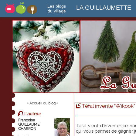
Les blogs
LA GUILLAUMETTE
du village
> Accueil du blog <
Téfal invente "Wikook"
L'auteur
Françoise
GUILLAUME
Téfal vient d'inventer ce 
CHARRON
qui vous permet de gagner j