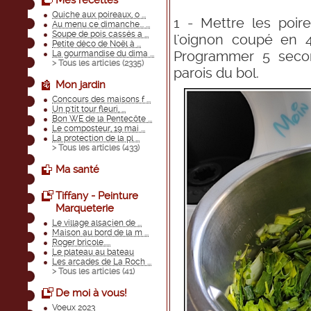
Mes recettes
Quiche aux poireaux, o ...
1 - Mettre les poi
Au menu ce dimanche... ...
Soupe de pois cassés a ...
l'oignon coupé en 
Petite déco de Noël à ...
Programmer 5 secon
La gourmandise du dima ...
> Tous les articles (
2335
)
parois du bol.
Mon jardin
Concours des maisons f ...
Un p'tit tour fleuri, ...
Bon WE de la Pentecôte ...
Le composteur, 19 mai ...
La protection de la pl ...
> Tous les articles (
433
)
Ma santé
Tiffany - Peinture
Marqueterie
Le village alsacien de ...
Maison au bord de la m ...
Roger bricole.....
Le plateau au bateau
Les arcades de La Roch ...
> Tous les articles (
41
)
De moi à vous!
Voeux 2023