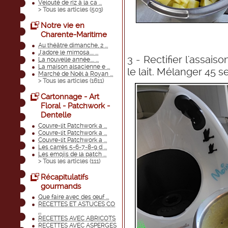
Velouté de riz à la ca ...
> Tous les articles (
503
)
Notre vie en
Charente-Maritime
Au théâtre dimanche, 2 ...
J'adore le mimosa.... ...
3 - Rectifier l'assai
La nouvelle année.... ...
La maison alsacienne e ...
le lait. Mélanger 45 
Marché de Noël à Royan ...
> Tous les articles (
1611
)
Cartonnage - Art
Floral - Patchwork -
Dentelle
Couvre-lit Patchwork a ...
Couvre-lit Patchwork a ...
Couvre-lit Patchwork a ...
Les carrés 5-6-7-8-9 d ...
Les emojis de la patch ...
> Tous les articles (
111
)
Récapitulatifs
gourmands
Que faire avec des œuf ...
RECETTES ET ASTUCES CO
...
RECETTES AVEC ABRICOTS
RECETTES AVEC ASPERGES