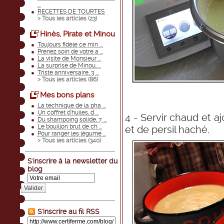
...
RECETTES DE TOURTES
> Tous les articles (
23
)
Hinès, Pirate et Minou
Toujours fidèle ce min ...
Prenez soin de votre a ...
La visite de Monsieur ...
La surprise de Minou, ...
Triste anniversaire, 3 ...
> Tous les articles (
86
)
Mes bons plans
La technique de la pha ...
Un coffret d'huiles, d ...
4 - Servir chaud et a
Du shampoing solide, 7 ...
Le bouillon brut de ch ...
et de persil haché.
Pour ranger les légume ...
> Tous les articles (
340
)
S'inscrire à la newsletter du
blog
Valider
S'inscrire au fil RSS