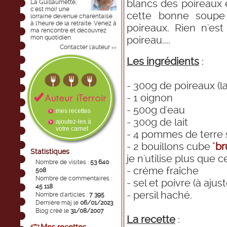
blancs des poireaux e
La Guillaumette,
c'est moi! une
cette bonne soupe
lorraine devenue charentaise
à l'heure de la retraite. Venez à
poireaux. Rien n'es
ma rencontre et découvrez
mon quotidien.
poireau....
Contacter l'auteur
>>
Les ingrédients
:
- 300g de poireaux (la
- 1 oignon
- 500g d'eau
mes recettes
- 300g de lait
ajoutez-les à
votre carnet
- 4 pommes de terre s
- 2 bouillons cube "
br
Statistiques
je n'utilise plus que c
Nombre de visites :
53 640
- créme fraîche
508
Nombre de commentaires :
- sel et poivre (à ajust
45 118
- persil haché.
Nombre d'articles :
7 395
Dernière màj le
06/01/2023
Blog créé le
31/08/2007
La recette
: