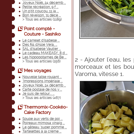
Joyeux Noël, 24 décemb ...
Petite récréation, 9 f ...
Un p'tit coucou, 11 ja ...
Bon réveillon, 31 déce ...
> Tous les articles (
1189
)
Point compté -
Couture - Sashiko
Le carrelet d'Isabelle ...
Des fils d'Aloe Vera, ...
SAL d'Isabelle Vautier ...
Le cadeau MAKEASY, 8 d ...
Les hippopotames de Be ...
2 - Ajouter l'eau, l
> Tous les articles (
256
)
morceaux et les boui
Mes voyages
Varoma, vitesse 1.
Nouvelle table roulant ...
"Impressions impériale ...
Joyeux Noël, 24 décemb ...
Carte postale de nos v ...
Je suis de retour.... ...
> Tous les articles (
467
)
Thermomix-Cookéo-
Cake Factory
Soupe aux verts de poi ...
Poireaux mimosa vinaig ...
Le gâteau "super pomme ...
Tartelettes à la crème ...