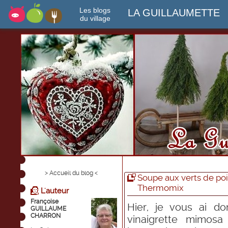
Les blogs
LA GUILLAUMETTE
du village
> Accueil du blog <
Soupe aux verts de po
Thermomix
L'auteur
Françoise
Hier, je vous ai d
GUILLAUME
CHARRON
vinaigrette mimosa