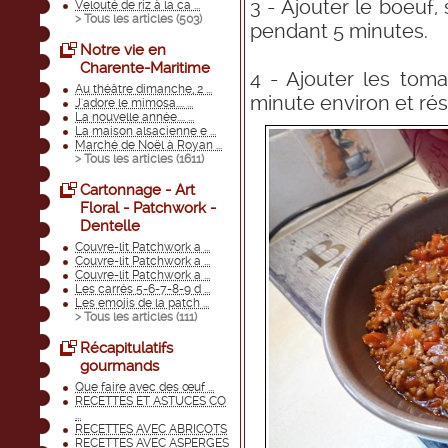
3 - Ajouter le boeuf, 
Velouté de riz à la ca ...
> Tous les articles (
503
)
pendant 5 minutes.
Notre vie en
Charente-Maritime
4 - Ajouter les toma
Au théâtre dimanche, 2 ...
minute environ et rés
J'adore le mimosa.... ...
La nouvelle année.... ...
La maison alsacienne e ...
Marché de Noël à Royan ...
> Tous les articles (
1611
)
Cartonnage - Art
Floral - Patchwork -
Dentelle
Couvre-lit Patchwork a ...
Couvre-lit Patchwork a ...
Couvre-lit Patchwork a ...
Les carrés 5-6-7-8-9 d ...
Les emojis de la patch ...
> Tous les articles (
111
)
Récapitulatifs
gourmands
Que faire avec des œuf ...
RECETTES ET ASTUCES CO
...
RECETTES AVEC ABRICOTS
RECETTES AVEC ASPERGES