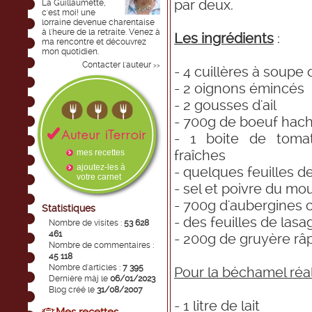
par deux.
La Guillaumette,
c'est moi! une
lorraine devenue charentaise
à l'heure de la retraite. Venez à
Les ingrédients
:
ma rencontre et découvrez
mon quotidien.
Contacter l'auteur
>>
- 4 cuillères à soupe 
- 2 oignons émincés
- 2 gousses d'ail
- 700g de boeuf hac
- 1 boite de toma
fraîches
mes recettes
ajoutez-les à
- quelques feuilles de
votre carnet
- sel et poivre du mou
- 700g d'aubergines
Statistiques
- des feuilles de las
Nombre de visites :
53 628
461
- 200g de gruyère râ
Nombre de commentaires :
45 118
Nombre d'articles :
7 395
Pour la béchamel réa
Dernière màj le
06/01/2023
Blog créé le
31/08/2007
- 1 litre de lait