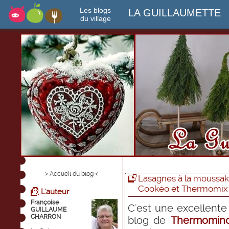
Les blogs
LA GUILLAUMETTE
du village
> Accueil du blog <
Lasagnes à la moussak
Cookéo et Thermomix
L'auteur
Françoise
C'est une excellente 
GUILLAUME
CHARRON
blog de
Thermomin