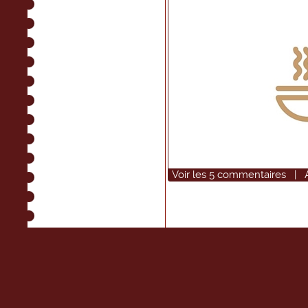
Voir
les
5
commentaires
|