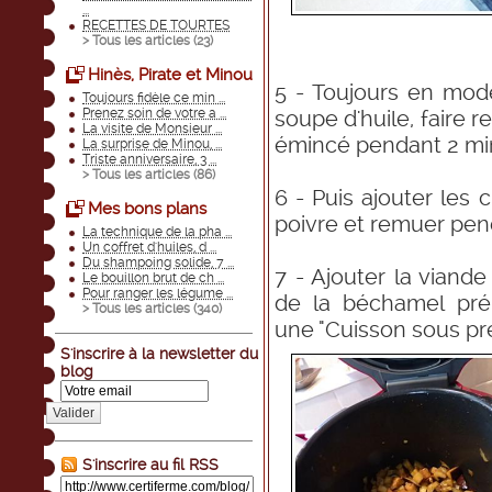
...
RECETTES DE TOURTES
> Tous les articles (
23
)
Hinès, Pirate et Minou
5 - Toujours en mode 
Toujours fidèle ce min ...
Prenez soin de votre a ...
soupe d'huile, faire r
La visite de Monsieur ...
émincé pendant 2 mi
La surprise de Minou, ...
Triste anniversaire, 3 ...
> Tous les articles (
86
)
6 - Puis ajouter les 
Mes bons plans
poivre et remuer pen
La technique de la pha ...
Un coffret d'huiles, d ...
Du shampoing solide, 7 ...
7 - Ajouter la viand
Le bouillon brut de ch ...
Pour ranger les légume ...
de la béchamel pré
> Tous les articles (
340
)
une "Cuisson sous pr
S'inscrire à la newsletter du
blog
Valider
S'inscrire au fil RSS