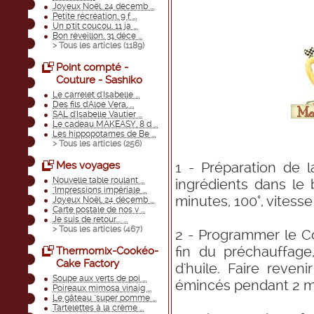
Joyeux Noël, 24 décemb ...
Petite récréation, 9 f ...
Un p'tit coucou, 11 ja ...
Bon réveillon, 31 déce ...
> Tous les articles (
1189
)
Point compté -
Couture - Sashiko
Le carrelet d'Isabelle ...
Des fils d'Aloe Vera, ...
SAL d'Isabelle Vautier ...
Le cadeau MAKEASY, 8 d ...
Les hippopotames de Be ...
> Tous les articles (
256
)
1 - Préparation de 
Mes voyages
Nouvelle table roulant ...
ingrédients dans le
"Impressions impériale ...
minutes, 100°, vitesse
Joyeux Noël, 24 décemb ...
Carte postale de nos v ...
Je suis de retour.... ...
> Tous les articles (
467
)
2 - Programmer le C
fin du préchauffage
Thermomix-Cookéo-
Cake Factory
d'huile. Faire reveni
Soupe aux verts de poi ...
émincés pendant 2 m
Poireaux mimosa vinaig ...
Le gâteau "super pomme ...
Tartelettes à la crème ...