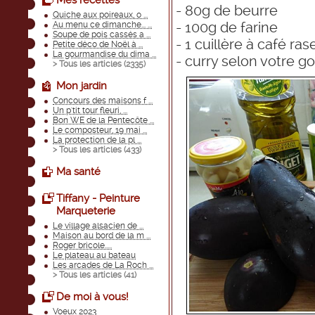
Mes recettes
- 80g de beurre
Quiche aux poireaux, o ...
- 100g de farine
Au menu ce dimanche... ...
Soupe de pois cassés a ...
- 1 cuillère à café ras
Petite déco de Noël à ...
La gourmandise du dima ...
- curry selon votre g
> Tous les articles (
2335
)
Mon jardin
Concours des maisons f ...
Un p'tit tour fleuri, ...
Bon WE de la Pentecôte ...
Le composteur, 19 mai ...
La protection de la pl ...
> Tous les articles (
433
)
Ma santé
Tiffany - Peinture
Marqueterie
Le village alsacien de ...
Maison au bord de la m ...
Roger bricole.....
Le plateau au bateau
Les arcades de La Roch ...
> Tous les articles (
41
)
De moi à vous!
Voeux 2023