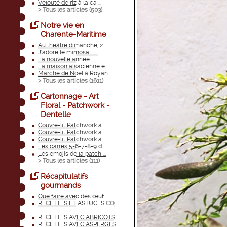
Velouté de riz à la ca ...
> Tous les articles (
503
)
Notre vie en
Charente-Maritime
Au théâtre dimanche, 2 ...
J'adore le mimosa.... ...
La nouvelle année.... ...
La maison alsacienne e ...
Marché de Noël à Royan ...
> Tous les articles (
1611
)
Cartonnage - Art
Floral - Patchwork -
Dentelle
Couvre-lit Patchwork a ...
Couvre-lit Patchwork a ...
Couvre-lit Patchwork a ...
Les carrés 5-6-7-8-9 d ...
Les emojis de la patch ...
> Tous les articles (
111
)
Récapitulatifs
gourmands
Que faire avec des œuf ...
RECETTES ET ASTUCES CO
...
RECETTES AVEC ABRICOTS
RECETTES AVEC ASPERGES