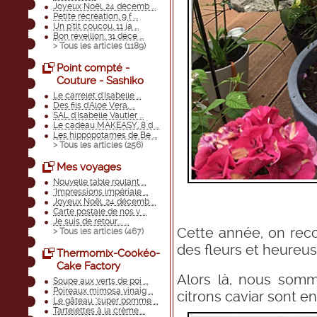
Joyeux Noël, 24 décemb ...
Petite récréation, 9 f ...
Un p'tit coucou, 11 ja ...
Bon réveillon, 31 déce ...
> Tous les articles (
1189
)
Point compté -
Couture - Sashiko
Le carrelet d'Isabelle ...
Des fils d'Aloe Vera, ...
SAL d'Isabelle Vautier ...
Le cadeau MAKEASY, 8 d ...
Les hippopotames de Be ...
> Tous les articles (
256
)
Mes voyages
Nouvelle table roulant ...
"Impressions impériale ...
Joyeux Noël, 24 décemb ...
Carte postale de nos v ...
Je suis de retour.... ...
Cette année, on reco
> Tous les articles (
467
)
des fleurs et heureus
Thermomix-Cookéo-
Cake Factory
Alors là, nous somme
Soupe aux verts de poi ...
Poireaux mimosa vinaig ...
citrons caviar sont e
Le gâteau "super pomme ...
Tartelettes à la crème ...