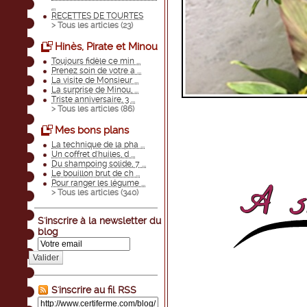
...
RECETTES DE TOURTES
> Tous les articles (
23
)
Hinès, Pirate et Minou
Toujours fidèle ce min ...
Prenez soin de votre a ...
La visite de Monsieur ...
La surprise de Minou, ...
Triste anniversaire, 3 ...
> Tous les articles (
86
)
Mes bons plans
La technique de la pha ...
Un coffret d'huiles, d ...
Du shampoing solide, 7 ...
Le bouillon brut de ch ...
Pour ranger les légume ...
> Tous les articles (
340
)
S'inscrire à la newsletter du
blog
Valider
S'inscrire au fil RSS