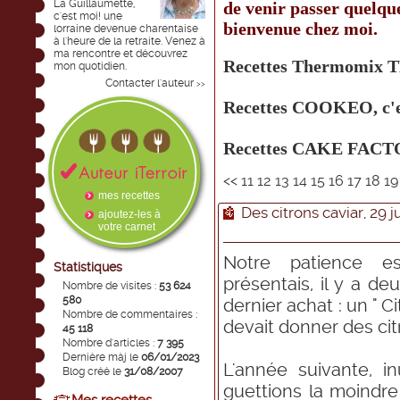
La Guillaumette,
de venir passer quelq
c'est moi! une
bienvenue chez moi.
lorraine devenue charentaise
à l'heure de la retraite. Venez à
ma rencontre et découvrez
Recettes Thermomix T
mon quotidien.
Contacter l'auteur
>>
Recettes COOKEO, c'
Recettes CAKE FACTO
<<
11
12
13
14
15
16
17
18
1
mes recettes
Des citrons caviar, 29 j
ajoutez-les à
votre carnet
Notre patience es
Statistiques
présentais, il y a d
Nombre de visites :
53 624
580
dernier achat : un " C
Nombre de commentaires :
devait donner des cit
45 118
Nombre d'articles :
7 395
Dernière màj le
06/01/2023
L'année suivante, i
Blog créé le
31/08/2007
guettions la moindre