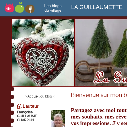
Les blogs
LA GUILLAUMETTE
du village
Bienvenue sur mon bl
> Accueil du blog <
L'auteur
Partagez avec moi tout
Françoise
mes souhaits, mes rêves
GUILLAUME
CHARRON
vos impressions. J'y se