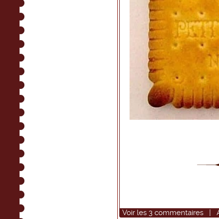
Voir
les
3
commentaires
|