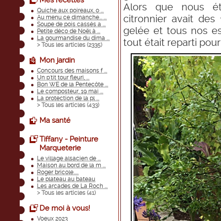
Mes recettes
Alors que nous ét
Quiche aux poireaux, o ...
citronnier avait des 
Au menu ce dimanche... ...
Soupe de pois cassés a ...
gelée et tous nos esp
Petite déco de Noël à ...
La gourmandise du dima ...
tout était reparti pou
> Tous les articles (
2335
)
Mon jardin
Concours des maisons f ...
Un p'tit tour fleuri, ...
Bon WE de la Pentecôte ...
Le composteur, 19 mai ...
La protection de la pl ...
> Tous les articles (
433
)
Ma santé
Tiffany - Peinture
Marqueterie
Le village alsacien de ...
Maison au bord de la m ...
Roger bricole.....
Le plateau au bateau
Les arcades de La Roch ...
> Tous les articles (
41
)
De moi à vous!
Voeux 2023