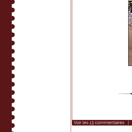
Voir
les
13
commentaires