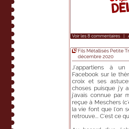
Voir
les
8
commentaires
|
Fils Métallisés Petite T
décembre 2020
J'appartiens à un
Facebook sur le thè
croix et ses astuce
choses puisque j'y 
j'avais connue par
reçue à Meschers (c
la vie font que l'on 
retrouve... C'est ce q