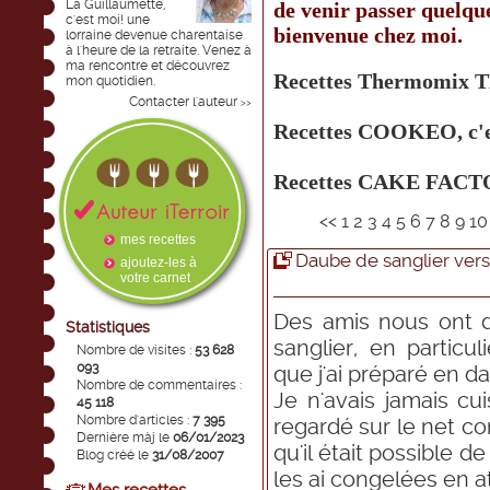
La Guillaumette,
de venir passer quelq
c'est moi! une
bienvenue chez moi.
lorraine devenue charentaise
à l'heure de la retraite. Venez à
ma rencontre et découvrez
Recettes Thermomix T
mon quotidien.
Contacter l'auteur
>>
Recettes COOKEO, c'
Recettes CAKE FACTO
<<
1
2
3
4
5
6
7
8
9
1
mes recettes
Daube de sanglier ver
ajoutez-les à
votre carnet
Des amis nous ont 
Statistiques
sanglier, en partic
Nombre de visites :
53 628
093
que j'ai préparé en d
Nombre de commentaires :
Je n'avais jamais cui
45 118
Nombre d'articles :
7 395
regardé sur le net co
Dernière màj le
06/01/2023
qu'il était possible de
Blog créé le
31/08/2007
les ai congelées en a