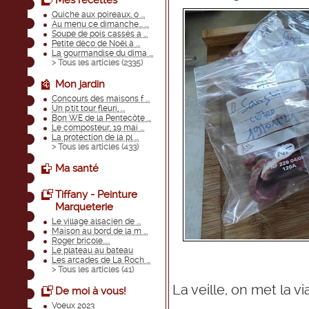
Mes recettes
Quiche aux poireaux, o ...
Au menu ce dimanche... ...
Soupe de pois cassés a ...
Petite déco de Noël à ...
La gourmandise du dima ...
> Tous les articles (
2335
)
Mon jardin
Concours des maisons f ...
Un p'tit tour fleuri, ...
Bon WE de la Pentecôte ...
Le composteur, 19 mai ...
La protection de la pl ...
> Tous les articles (
433
)
Ma santé
Tiffany - Peinture
Marqueterie
Le village alsacien de ...
Maison au bord de la m ...
Roger bricole.....
Le plateau au bateau
Les arcades de La Roch ...
> Tous les articles (
41
)
La veille, on met la v
De moi à vous!
Voeux 2023