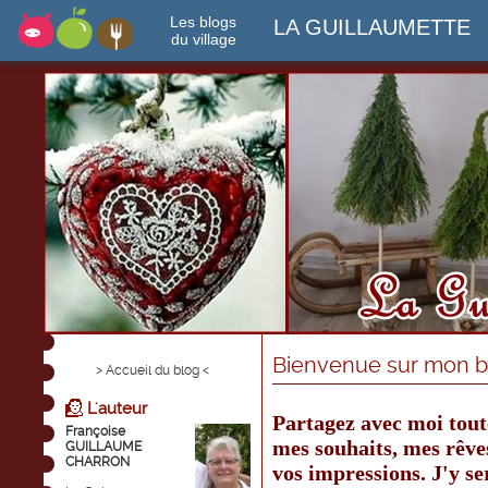
Les blogs
LA GUILLAUMETTE
du village
Bienvenue sur mon bl
> Accueil du blog <
L'auteur
Partagez avec moi tout
Françoise
mes souhaits, mes rêves
GUILLAUME
CHARRON
vos impressions. J'y se