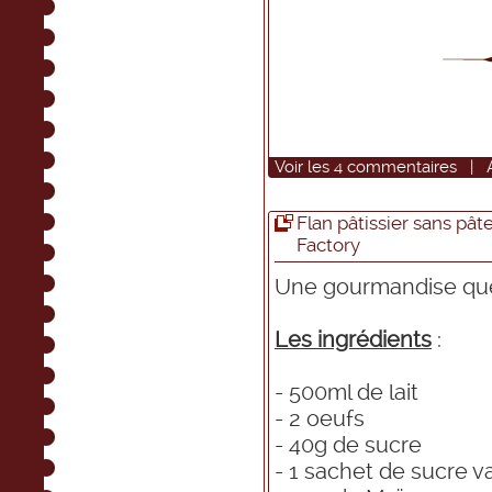
Voir
les
4
commentaires
|
Flan pâtissier sans pâ
Factory
Une gourmandise que 
Les ingrédients
:
- 500ml de lait
- 2 oeufs
- 40g de sucre
- 1 sachet de sucre va