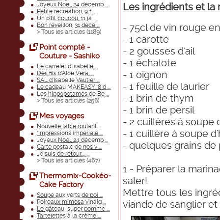
Les ingrédients et
la
Joyeux Noël, 24 décemb ...
Petite récréation, 9 f ...
Un p'tit coucou, 11 ja ...
- 75cl de vin rouge e
Bon réveillon, 31 déce ...
> Tous les articles (
1189
)
- 1 carotte
Point compté -
- 2 gousses d'ail
Couture - Sashiko
- 1 échalote
Le carrelet d'Isabelle ...
- 1 oignon
Des fils d'Aloe Vera, ...
SAL d'Isabelle Vautier ...
- 1 feuille de laurier
Le cadeau MAKEASY, 8 d ...
Les hippopotames de Be ...
- 1 brin de thym
> Tous les articles (
256
)
- 1 brin de persil
Mes voyages
- 2 cuillères à soupe
Nouvelle table roulant ...
- 1 cuillère à soupe d'
"Impressions impériale ...
Joyeux Noël, 24 décemb ...
- quelques grains de 
Carte postale de nos v ...
Je suis de retour.... ...
> Tous les articles (
467
)
1 - Préparer la marina
Thermomix-Cookéo-
saler!
Cake Factory
Mettre tous les ingré
Soupe aux verts de poi ...
viande de sanglier et
Poireaux mimosa vinaig ...
Le gâteau "super pomme ...
Tartelettes à la crème ...