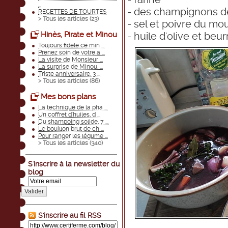
...
- des champignons de
RECETTES DE TOURTES
> Tous les articles (
23
)
- sel et poivre du mou
Hinès, Pirate et Minou
- huile d'olive et beur
Toujours fidèle ce min ...
Prenez soin de votre a ...
La visite de Monsieur ...
La surprise de Minou, ...
Triste anniversaire, 3 ...
> Tous les articles (
86
)
Mes bons plans
La technique de la pha ...
Un coffret d'huiles, d ...
Du shampoing solide, 7 ...
Le bouillon brut de ch ...
Pour ranger les légume ...
> Tous les articles (
340
)
S'inscrire à la newsletter du
blog
Valider
S'inscrire au fil RSS