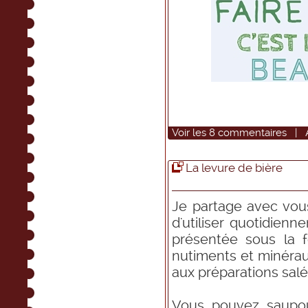
Voir
les
8
commentaires
|
La levure de bière
Je partage avec vous 
d'utiliser quotidienn
présentée sous la f
nutiments et minéra
aux préparations sa
Vous pouvez saupou