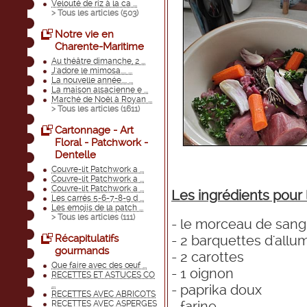
Velouté de riz à la ca ...
> Tous les articles (
503
)
Notre vie en
Charente-Maritime
Au théâtre dimanche, 2 ...
J'adore le mimosa.... ...
La nouvelle année.... ...
La maison alsacienne e ...
Marché de Noël à Royan ...
> Tous les articles (
1611
)
Cartonnage - Art
Floral - Patchwork -
Dentelle
Couvre-lit Patchwork a ...
Couvre-lit Patchwork a ...
Couvre-lit Patchwork a ...
Les ingrédients pour
Les carrés 5-6-7-8-9 d ...
Les emojis de la patch ...
> Tous les articles (
111
)
- le morceau de sangl
Récapitulatifs
- 2 barquettes d'allu
gourmands
- 2 carottes
Que faire avec des œuf ...
- 1 oignon
RECETTES ET ASTUCES CO
...
- paprika doux
RECETTES AVEC ABRICOTS
- farine
RECETTES AVEC ASPERGES