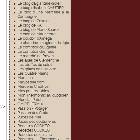
Le blog d'Eglantine-Soleil
Le blog d'Isabelle VAUTIER
Le blog d'Une Mercerie à la
Campagne
Le blog de Cesclo2
Le blog de KA
Le blog de Marie Suarez
Le blog de Mauricette
Le boudoir d'Amega
Le chaudron magique de Jojo
Le comptoir d'Eugénie
Le comptoir des fées
Le marché de Royan
Les ailes de Clémentine
Les étoffes du soleil
Les grilles de Liselotte
Les Quatre Mains
Mamilou
MaSpatule.com
Mercerie Créative
Mes petites lubies
Mon Thermomix au quotidien
Mondial Patch
OMOTHERMIX
les
Passion - Potager
Passion des Croix
Puces de Mer
Puces des couturières
Recettes COOKEO
Recettes COOKEO
Recettes de cuisine
Recettes Thermomix et