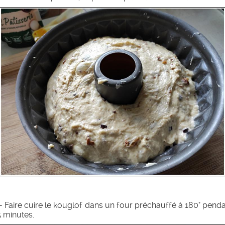
- Faire cuire le kouglof dans un four préchauffé à 180° pend
 minutes.