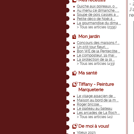
Mes recettes
-
Quiche aux poireaux, o ...
J'
Au menu ce dimanche... ...
re
Soupe de pois cassés a ...
Petite déco de Noël à ...
La gourmandise du dima ...
> Tous les articles (
2335
)
Mon jardin
Concours des maisons f ...
Un p'tit tour fleuri, ...
Bon WE de la Pentecôte ...
Le composteur, 19 mai ...
La protection de la pl ...
> Tous les articles (
433
)
Ma santé
Tiffany - Peinture
Marqueterie
Le village alsacien de ...
Maison au bord de la m ...
Roger bricole.....
Le plateau au bateau
Les arcades de La Roch ...
> Tous les articles (
41
)
De moi à vous!
Voeux 2023