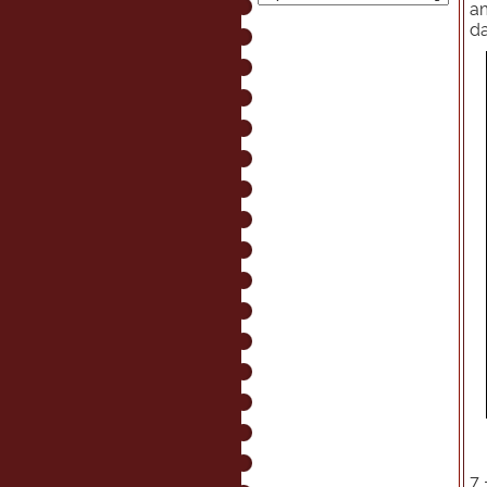
am
da
7 