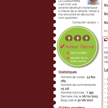
La Guillaumette,
c'est moi! une
Re
lorraine devenue charentaise
à l'heure de la retraite. Venez à
Re
ma rencontre et découvrez
mon quotidien.
R
Contacter l'auteur
>>
<
M
mes recettes
do
ajoutez-les à
votre carnet
ré
Le
Statistiques
Nombre de visites :
53 622
- 
269
- 
Nombre de commentaires :
- 
45 118
- 
Nombre d'articles :
7 395
Dernière màj le
06/01/2023
- 
Blog créé le
31/08/2007
- 
- 