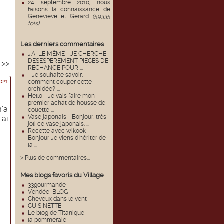
24 septembre 2010, nous
faisons la connaissance de
Geneviève et Gérard
(59335
fois)
Les derniers commentaires
J'AI LE MËME - JE CHERCHE
DESESPEREMENT PIECES DE
5
>>
RECHANGE POUR ...
- Je souhaite savoir,
021
comment couper cette
orchidée? ...
Hello - Je vais faire mon
premier achat de housse de
'a
couette ...
Vase japonais - Bonjour, très
'ai
joli ce vase japonais. ...
Recette avec wikook -
Bonjour Je viens d'hériter de
la ...
> Plus de commentaires...
Mes blogs favoris du Village
33gourmande
Vendée "BLOG"
Cheveux dans le vent
CUISINETTE
Le blog de Titanique
la pommeraie