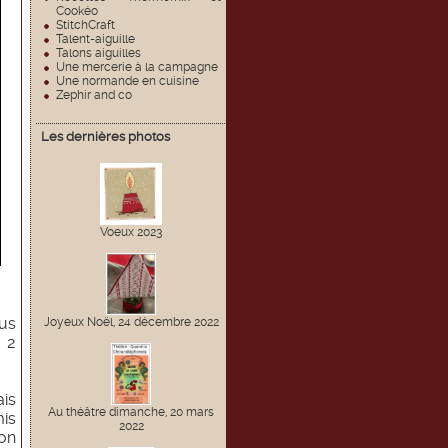
Cookéo
StitchCraft
Talent-aiguille
Talons aiguilles
Une mercerie à la campagne
Une normande en cuisine
Zephir and co
Les dernières photos
Voeux 2023
ous
Joyeux Noël, 24 décembre 2022
r 2
ais
Au théâtre dimanche, 20 mars
mis
2022
on