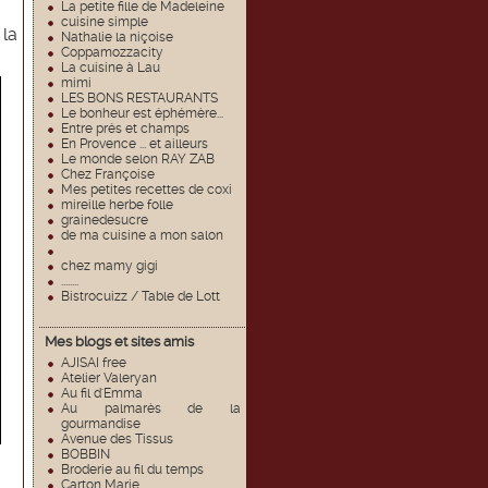
La petite fille de Madeleine
cuisine simple
 la
Nathalie la niçoise
Coppamozzacity
La cuisine à Lau
mimi
LES BONS RESTAURANTS
Le bonheur est éphémère...
Entre prés et champs
En Provence ... et ailleurs
Le monde selon RAY ZAB
Chez Françoise
Mes petites recettes de coxi
mireille herbe folle
grainedesucre
de ma cuisine a mon salon
chez mamy gigi
........
Bistrocuizz / Table de Lott
Mes blogs et sites amis
AJISAI free
Atelier Valeryan
Au fil d'Emma
Au palmarès de la
gourmandise
Avenue des Tissus
BOBBIN
Broderie au fil du temps
Carton Marie