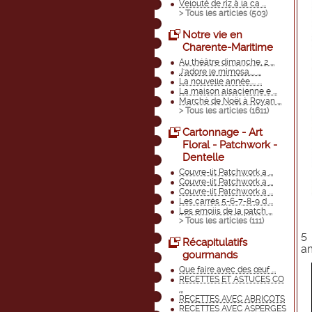
Velouté de riz à la ca ...
> Tous les articles (
503
)
Notre vie en
Charente-Maritime
Au théâtre dimanche, 2 ...
J'adore le mimosa.... ...
La nouvelle année.... ...
La maison alsacienne e ...
Marché de Noël à Royan ...
> Tous les articles (
1611
)
Cartonnage - Art
Floral - Patchwork -
Dentelle
Couvre-lit Patchwork a ...
Couvre-lit Patchwork a ...
Couvre-lit Patchwork a ...
Les carrés 5-6-7-8-9 d ...
Les emojis de la patch ...
> Tous les articles (
111
)
5 
Récapitulatifs
am
gourmands
Que faire avec des œuf ...
RECETTES ET ASTUCES CO
...
RECETTES AVEC ABRICOTS
RECETTES AVEC ASPERGES