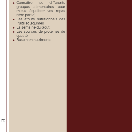
Connaître les différents
groupes alimentaires pour
mieux équilibrer vos repas
(1ère partie)
Les atouts nutritionnels des
fruits et légumes
La semaine du Goût
Les sources de protéines de
qualité
Besoin en nutriments
ant