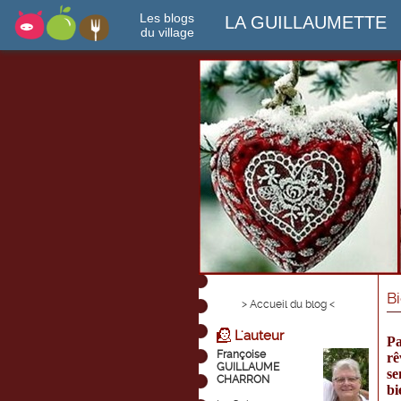
Les blogs
LA GUILLAUMETTE
du village
B
> Accueil du blog <
L'auteur
Pa
Françoise
rê
GUILLAUME
se
CHARRON
bi