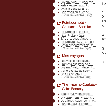
Joyeux Noël, 24 décemb ...
La
Petite récréation, 9 f ...
Un p'tit coucou, 11 ja ...
1 
Bon réveillon, 31 déce ...
> Tous les articles (
1189
)
Si
rh
Point compté -
un
Couture - Sashiko
Le carrelet d'Isabelle ...
2 
Des fils d'Aloe Vera, ...
le
SAL d'Isabelle Vautier ...
Le cadeau MAKEASY, 8 d ...
Les hippopotames de Be ...
3 
> Tous les articles (
256
)
ép
Mes voyages
4 
Nouvelle table roulant ...
"Impressions impériale ...
Joyeux Noël, 24 décemb ...
Carte postale de nos v ...
Je suis de retour.... ...
> Tous les articles (
467
)
Thermomix-Cookéo-
Cake Factory
Soupe aux verts de poi ...
Poireaux mimosa vinaig ...
Le gâteau "super pomme ...
Tartelettes à la crème ...