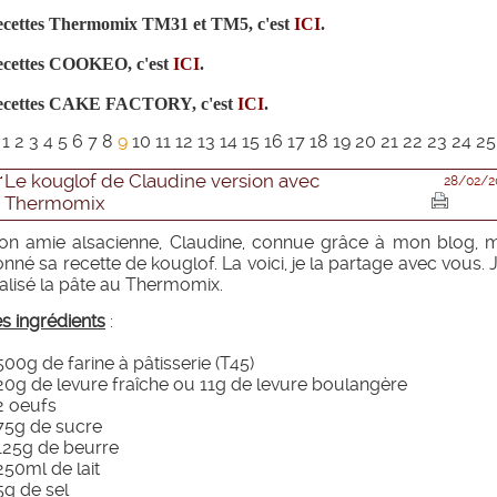
cettes Thermomix TM31 et TM5, c'est
ICI
.
cettes COOKEO, c'est
ICI
.
ecettes CAKE FACTORY, c'est
ICI
.
<
1
2
3
4
5
6
7
8
9
10
11
12
13
14
15
16
17
18
19
20
21
22
23
24
2
Le kouglof de Claudine version avec
28/02/2
Thermomix
on amie alsacienne, Claudine, connue grâce à mon blog, m
nné sa recette de kouglof. La voici, je la partage avec vous. J
alisé la pâte au Thermomix.
s ingrédients
:
500g de farine à pâtisserie (T45)
20g de levure fraîche ou 11g de levure boulangère
2 oeufs
75g de sucre
125g de beurre
250ml de lait
5g de sel