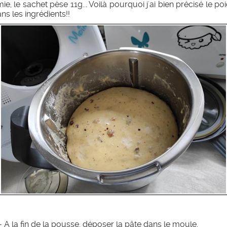
ie, le sachet pèse 11g... Voilà pourquoi j'ai bien précisé le po
ns les ingrédients!!
- A la fin de la pousse, déposer la pâte dans le moule.