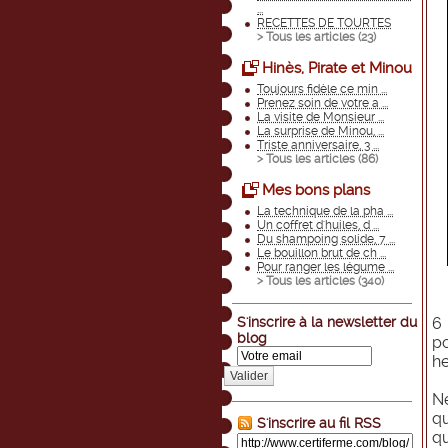
...
RECETTES DE TOURTES
> Tous les articles (
23
)
Hinès, Pirate et Minou
Toujours fidèle ce min ...
Prenez soin de votre a ...
La visite de Monsieur ...
La surprise de Minou, ...
Triste anniversaire, 3 ...
> Tous les articles (
86
)
Mes bons plans
La technique de la pha ...
Un coffret d'huiles, d ...
Du shampoing solide, 7 ...
Le bouillon brut de ch ...
Pour ranger les légume ...
> Tous les articles (
340
)
S'inscrire à la newsletter du
6 
blog
po
h
Valider
Ne
qu
S'inscrire au fil RSS
q