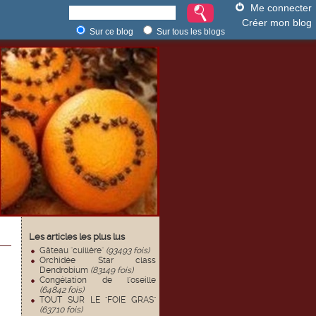
Me connecter
Créer mon blog
Sur ce blog
Sur tous les blogs
Les articles les plus lus
Gâteau "cuillère"
(93493 fois)
Orchidée Star class
Dendrobium
(83149 fois)
Congélation de l'oseille
(64842 fois)
TOUT SUR LE "FOIE GRAS"
(63710 fois)