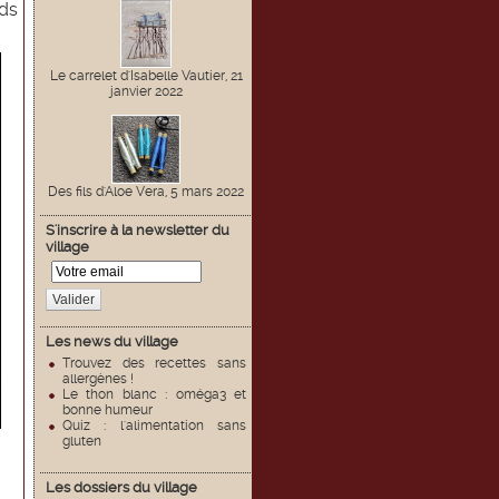
ids
Le carrelet d'Isabelle Vautier, 21
janvier 2022
Des fils d'Aloe Vera, 5 mars 2022
S'inscrire à la newsletter du
village
Valider
Les news du village
Trouvez des recettes sans
allergènes !
Le thon blanc : oméga3 et
bonne humeur
Quiz : l'alimentation sans
gluten
Les dossiers du village