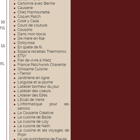
Cartonne avec Bernie
Causerie
Chez Mamounette
Coq en Patch
 le
Cose y Calla
Cours de couture
ans
Cousons
Dans mon bocal
De mère en fille
Dottyrose
 la
En quête de fil
Espace recettes Thermomix
ETSY
Fier de vivre à Metz
es,
France Patchwork Charente
Ghislaine Cuisine
i-Terroir
Jardinerie en ligne
L'aiguille et la plume
L'atelier bonheur du jour
L'atelier des coeurs
L'Atelier des Elfes
L'Eclat de Verre
L'informatique pour les
séniors
La Couserie Créative
La cuisine de Bazel
La cuisine de Lilly
La cuisine de Nath
La cuisine et les voyages de
Pripri
La vie quotidienne de Flaure